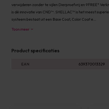
verwijderen zonder te vijlen Dierproefvrij en 9FREE* Ver
is dé innovatie van CND™. SHELLAC™ is het meest superieu
systeem bestaat uit een Base Coat, Color Coat e...
Toon meer
Product specificaties
EAN
639370013329