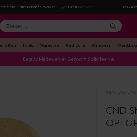
 merken
Gratis verzending v.a. €100 excl. BTW
Voor 16:00 besteld?
+31 74 2
istoffen
Tools
Manicure
Pedicure
Wimpers
Wenkbra
Beauty Medewerker Gezocht!
Solliciteer nu
Merk:
CND
|
CND 
CND She
OP=O