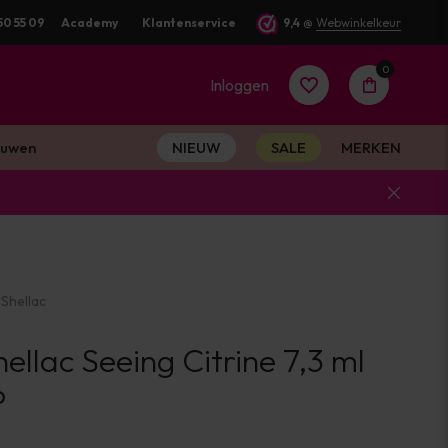
 Dezelfde werkdag verstuurd
50 55 09
Academy
Klantenservice
9,4
@
Webwinkelkeur
0
Inloggen
uwen
NIEUW
SALE
MERKEN
Account
aanmaken
Shellac
Account
llac Seeing Citrine 7,3 ml
aanmaken
P