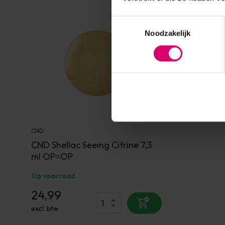
Toestemmingsselectie
Noodzakelijk
CND
CND Shellac Seeing Citrine 7,3
ml OP=OP
Op voorraad
24,99
excl. btw