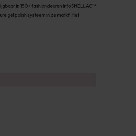
krijgbaar in 150+ fashionkleuren InfoSHELLAC™
re gel polish systeem in de markt! Het