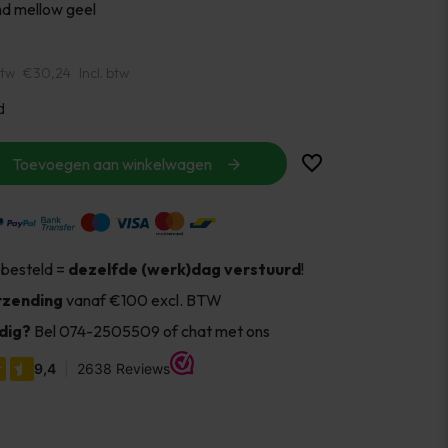
nd mellow geel
btw
€30,24
Incl. btw
d
Toevoegen aan winkelwagen
 besteld =
dezelfde (werk)dag verstuurd
!
rzending
vanaf €100 excl. BTW
dig?
Bel 074-2505509 of chat met ons