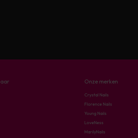
naar
Onze merken
Crystal Nails
Florence Nails
Young Nails
LoveNess
MarilyNails