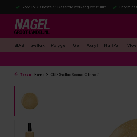
besteld? Dezelfde werkdag verstuurd
Enorm assortiment & alle bekende
BIAB
Gellak
Polygel
Gel
Acryl
Nail Art
Vloe
Terug
Home
CND Shellac Seeing Citrine 7,...