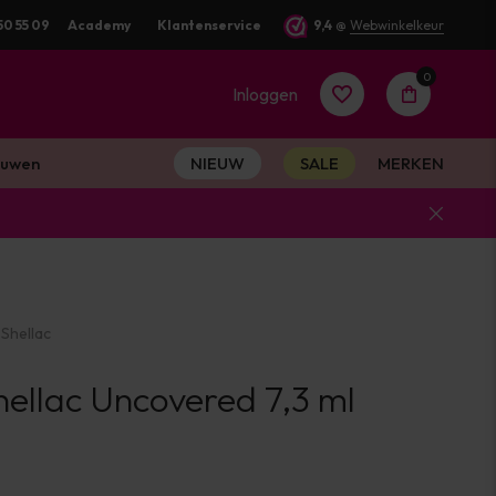
g verstuurd
50 55 09
Academy
Klantenservice
9,4
@
Webwinkelkeur
0
Inloggen
uwen
NIEUW
SALE
MERKEN
Account
aanmaken
Shellac
Account
ellac Uncovered 7,3 ml
aanmaken