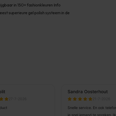
ijgbaar in 150+ fashionkleuren Info
t superieure gel polish systeem in de