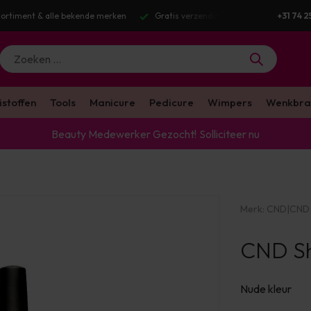
tis verzending v.a. €100 excl. BTW
Voor 16:00 besteld? Dezelfde werkda
+31 74 2
istoffen
Tools
Manicure
Pedicure
Wimpers
Wenkbra
Beauty Medewerker Gezocht!
Solliciteer nu
Merk:
CND
|
CND 
CND Sh
Nude kleur