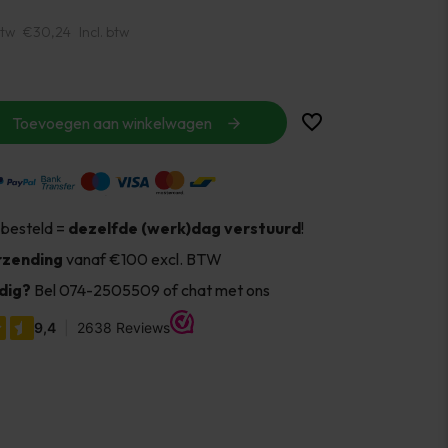
btw
€30,24
Incl. btw
Toevoegen aan winkelwagen
 besteld =
dezelfde (werk)dag verstuurd
!
rzending
vanaf €100 excl. BTW
dig?
Bel 074-2505509 of chat met ons