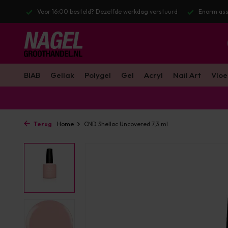
 werkdag verstuurd
Enorm assortiment & alle bekende merken
Gra
BIAB
Gellak
Polygel
Gel
Acryl
Nail Art
Vloe
Terug
Home
CND Shellac Uncovered 7,3 ml