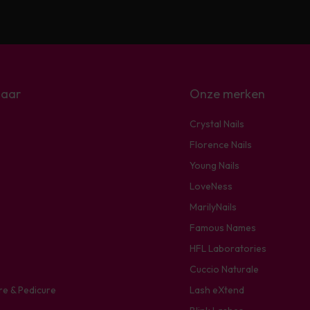
naar
Onze merken
Crystal Nails
Florence Nails
Young Nails
LoveNess
MarilyNails
Famous Names
HFL Laboratories
Cuccio Naturale
re & Pedicure
Lash eXtend