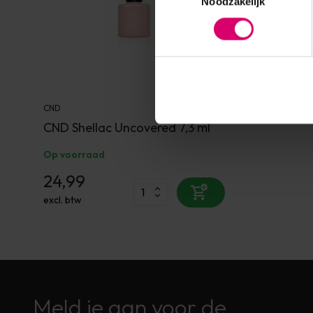
Noodzakelijk
CND
CND Shellac Uncovered 7,3 ml
Op voorraad
24,99
excl. btw
Meld je aan voor de