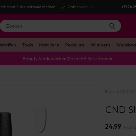
g v.a. €100 excl. BTW
Voor 16:00 besteld? Dezelfde werkdag verstuurd
+31 74 2
istoffen
Tools
Manicure
Pedicure
Wimpers
Wenkbra
Beauty Medewerker Gezocht!
Solliciteer nu
Merk:
CND
|
CND 
CND Sh
24,99
Excl. 