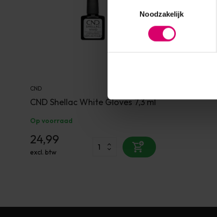
Toestemmingsselectie
Noodzakelijk
CND
CND Shellac White Gloves 7,3 ml
Op voorraad
24,99
excl. btw