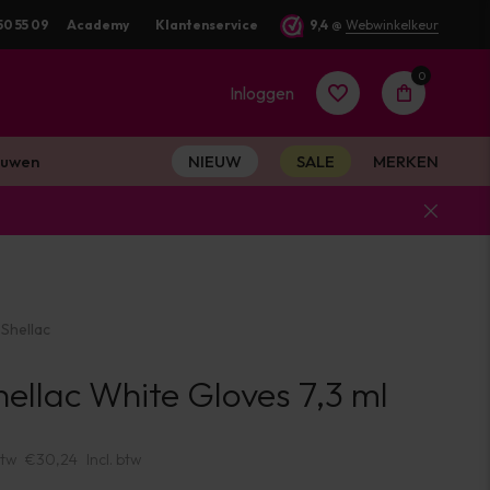
50 55 09
Academy
Klantenservice
9,4
@
Webwinkelkeur
0
Inloggen
uwen
NIEUW
SALE
MERKEN
Account
aanmaken
Shellac
Account
ellac White Gloves 7,3 ml
aanmaken
btw
€30,24
Incl. btw