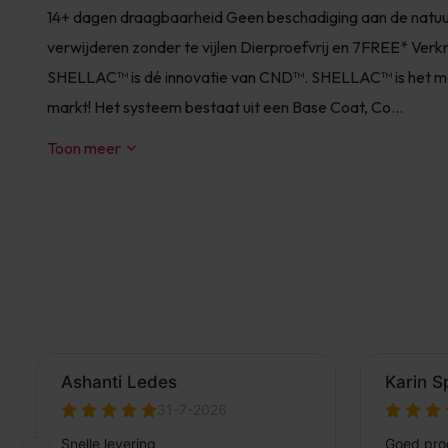
14+ dagen draagbaarheid Geen beschadiging aan de natuurl
verwijderen zonder te vijlen Dierproefvrij en 7FREE* Verkr
SHELLAC™ is dé innovatie van CND™. SHELLAC™ is het mees
markt! Het systeem bestaat uit een Base Coat, Co...
Toon meer