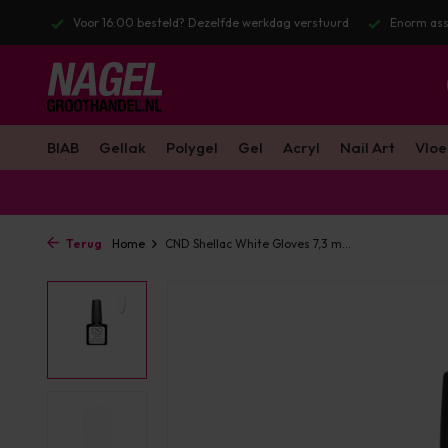
stuurd
Enorm assortiment & alle bekende merken
Gratis verzendin
BIAB
Gellak
Polygel
Gel
Acryl
Nail Art
Vloe
Terug
Home
CND Shellac White Gloves 7,3 m...