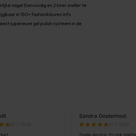
ijke nagel Eenvoudig en 2 keer sneller te
ijgbaar in 150+ fashionkleuren Info
t superieure gel polish systeem in de