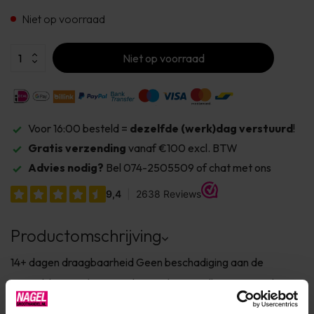
Niet op voorraad
Niet op voorraad
Voor 16:00 besteld =
dezelfde (werk)dag verstuurd
!
Gratis verzending
vanaf €100 excl. BTW
Advies nodig?
Bel 074-2505509 of chat met ons
Productomschrijving
14+ dagen draagbaarheid Geen beschadiging aan de
natuurlijke nagel Eenvoudig en 2 keer sneller te verwijderen
zonder te vijlen Dierproefvrij en 7FREE* Verkrijgbaar in 150+