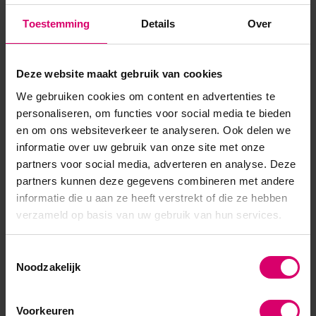
fashionkleuren Info SHELLAC™ is dé innovatie van CND™.
Toestemming
Details
Over
SHELLAC™ is het meest superieure gel polish systeem in de
markt! Het systeem bestaat uit een Base Coat, Co...
Deze website maakt gebruik van cookies
Toon meer
We gebruiken cookies om content en advertenties te
personaliseren, om functies voor social media te bieden
en om ons websiteverkeer te analyseren. Ook delen we
informatie over uw gebruik van onze site met onze
partners voor social media, adverteren en analyse. Deze
partners kunnen deze gegevens combineren met andere
informatie die u aan ze heeft verstrekt of die ze hebben
verzameld op basis van uw gebruik van hun services.
Toestemmingsselectie
Noodzakelijk
Voorkeuren