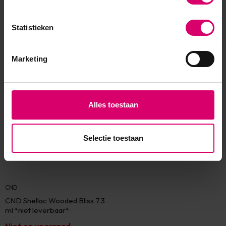
Statistieken
Marketing
Eerder bekeken
Alles toestaan
Selectie toestaan
CND
CND Shellac Wooded Bliss 7,3
ml *niet leverbaar*
Niet op voorraad