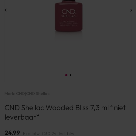
Merk:
CND
|
CND Shellac
CND Shellac Wooded Bliss 7,3 ml *niet
leverbaar*
24,99
Excl. btw
€30,24
Incl. btw