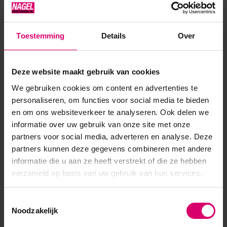
amandelolie, jojoba olie en vitamine E Gebruik Breng
minimaal 2 keer per dag een klein drupje SolarOi...
Toestemming
Details
Over
Toon meer
Deze website maakt gebruik van cookies
Product specificaties
We gebruiken cookies om content en advertenties te
personaliseren, om functies voor social media te bieden
EAN
639370130071
en om ons websiteverkeer te analyseren. Ook delen we
informatie over uw gebruik van onze site met onze
partners voor social media, adverteren en analyse. Deze
partners kunnen deze gegevens combineren met andere
informatie die u aan ze heeft verstrekt of die ze hebben
verzameld op basis van uw gebruik van hun services.
Toestemmingsselectie
Noodzakelijk