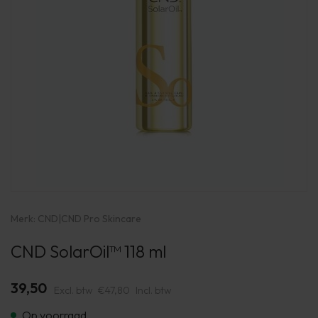
Merk:
CND
|
CND Pro Skincare
CND SolarOil™ 118 ml
39,50
Excl. btw
€47,80
Incl. btw
Op voorraad