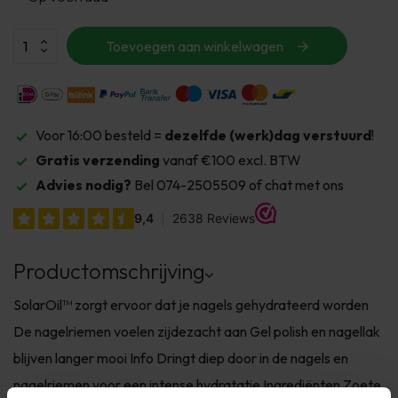
Toevoegen aan winkelwagen
Voor 16:00 besteld =
dezelfde (werk)dag verstuurd
!
Gratis verzending
vanaf €100 excl. BTW
Advies nodig?
Bel 074-2505509 of chat met ons
Productomschrijving
SolarOil™ zorgt ervoor dat je nagels gehydrateerd worden
De nagelriemen voelen zijdezacht aan Gel polish en nagellak
blijven langer mooi Info Dringt diep door in de nagels en
nagelriemen voor een intense hydratatie Ingrediënten Zoete