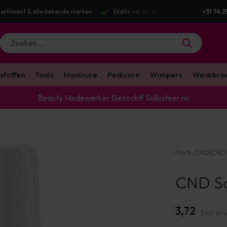
ortiment & alle bekende merken
Gratis verzending v.a. €100 excl. BTW
+31 74 2
stoffen
Tools
Manicure
Pedicure
Wimpers
Wenkbra
Beauty Medewerker Gezocht!
Solliciteer nu
Merk:
CND
|
CND 
CND So
3,72
Excl. bt