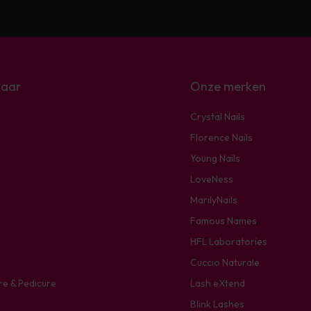
naar
Onze merken
Crystal Nails
Florence Nails
Young Nails
LoveNess
MarilyNails
Famous Names
HFL Laboratories
Cuccio Naturale
re & Pedicure
Lash eXtend
Blink Lashes