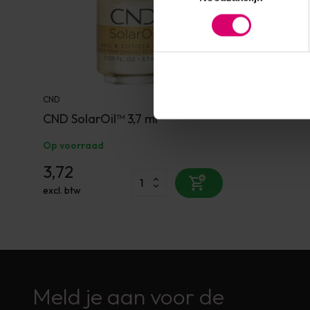
CND
CND SolarOil™ 3,7 ml
Op voorraad
3,72
excl. btw
Meld je aan voor de