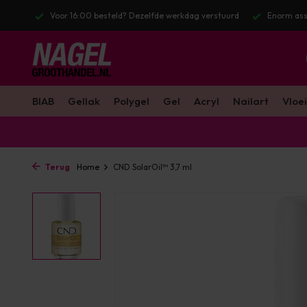
l. BTW
Voor 16:00 besteld? Dezelfde werkdag verstuurd
Enorm ass
BIAB
Gellak
Polygel
Gel
Acryl
Nailart
Vloei
Terug
Home
CND SolarOil™ 3,7 ml