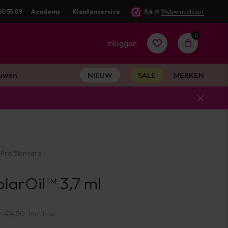
50 55 09
Voor 16:00 besteld? Dezelfde werkdag verstuurd
Academy
Klantenservice
9,4
@
Webwinkelkeur
0
Inloggen
uwen
NIEUW
SALE
MERKEN
Account
aanmaken
Pro Skincare
Account
larOil™ 3,7 ml
aanmaken
w
€4,50
Incl. btw