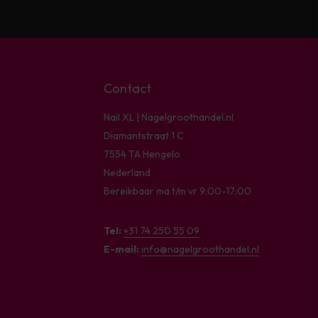
Contact
Nail XL | Nagelgroothandel.nl
Diamantstraat 1 C
7554 TA Hengelo
Nederland
Bereikbaar ma t/m vr 9:00-17:00
Tel:
+31 74 250 55 09
E-mail:
info@nagelgroothandel.nl