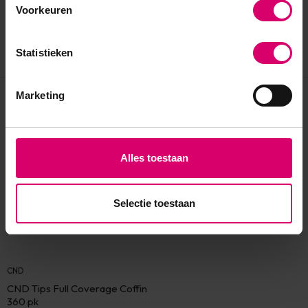
Voorkeuren
Statistieken
Marketing
Eerder bekeken
Alles toestaan
Selectie toestaan
CND
CND Tips Full Coverage Coffin
360 pk