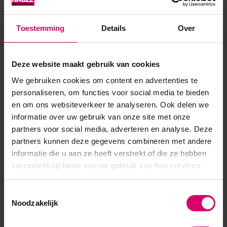
Deze verpakking bevat 360 nageltips
Toestemming
Details
Over
Product specificaties
Deze website maakt gebruik van cookies
EAN
639370012834
We gebruiken cookies om content en advertenties te
personaliseren, om functies voor social media te bieden
en om ons websiteverkeer te analyseren. Ook delen we
informatie over uw gebruik van onze site met onze
partners voor social media, adverteren en analyse. Deze
partners kunnen deze gegevens combineren met andere
informatie die u aan ze heeft verstrekt of die ze hebben
verzameld op basis van uw gebruik van hun services.
Toestemmingsselectie
Noodzakelijk