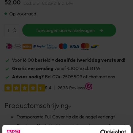
52,00
Excl. btw
€62,92
Incl. btw
Op voorraad
Toevoegen aan winkelwagen
Voor 16:00 besteld =
dezelfde (werk)dag verstuurd
!
Gratis verzending
vanaf €100 excl. BTW
Advies nodig?
Bel 074-2505509 of chat met ons
Productomschrijving
Transparante Full Cover tip die de nagel verlengt
Corrigeert het uiterlijk van niet goed gevormde nagels