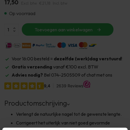
17,50
Excl. btw
€21,18
Incl. btw
Op voorraad
Toevoegen aan winkelwagen
Voor 16:00 besteld =
dezelfde (werk)dag verstuurd
!
Gratis verzending
vanaf €100 excl. BTW
Advies nodig?
Bel 074-2505509 of chat met ons
Productomschrijving
Verlengt de natuurlijke nagel tot de gewenste lengte.
Corrigeert het uiterlijk van niet goed gevormde