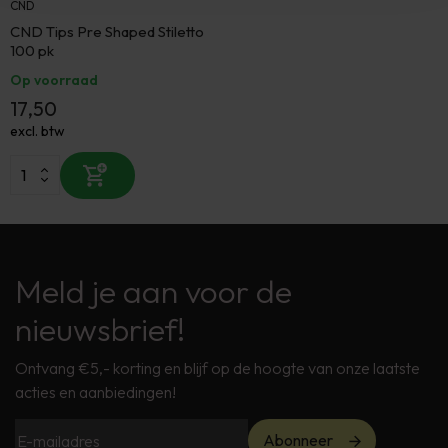
CND
CND Tips Pre Shaped Stiletto
100 pk
Op voorraad
17,50
excl. btw
Meld je aan voor de
nieuwsbrief!
Ontvang €5,- korting en blijf op de hoogte van onze laatste
acties en aanbiedingen!
Abonneer