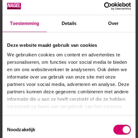
nagels.
Transparant
Toestemming
Details
Over
Deze verpakking bevat 100 nageltips.
Deze website maakt gebruik van cookies
Product specificaties
We gebruiken cookies om content en advertenties te
personaliseren, om functies voor social media te bieden
EAN
639370012803
en om ons websiteverkeer te analyseren. Ook delen we
informatie over uw gebruik van onze site met onze
partners voor social media, adverteren en analyse. Deze
partners kunnen deze gegevens combineren met andere
informatie die u aan ze heeft verstrekt of die ze hebben
verzameld op basis van uw gebruik van hun services.
Toestemmingsselectie
Noodzakelijk