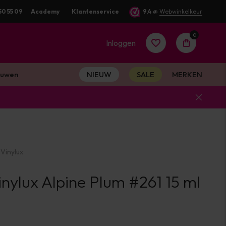
50 55 09
Voor 16:00 besteld? Dezelfde werkdag verstuurd
Academy
Klantenservice
9,4
@
Webwinkelkeur
0
Inloggen
uwen
NIEUW
SALE
MERKEN
Account
aanmaken
Vinylux
Account
nylux Alpine Plum #261 15 ml
aanmaken