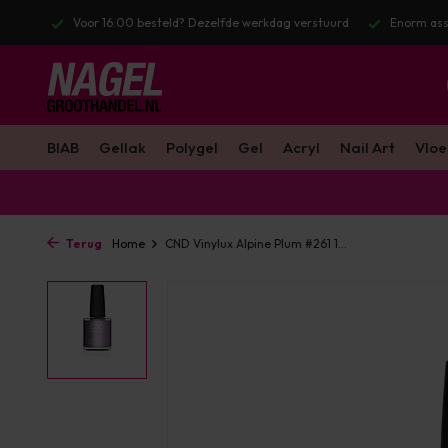
l. BTW
Voor 16:00 besteld? Dezelfde werkdag verstuurd
Enorm ass
BIAB
Gellak
Polygel
Gel
Acryl
Nail Art
Vloe
Terug
Home
CND Vinylux Alpine Plum #261 1...