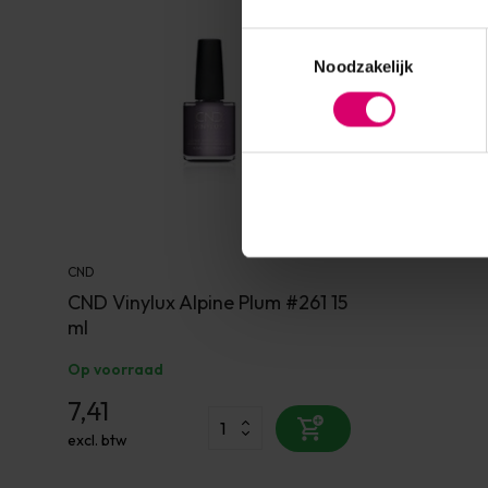
Toestemmingsselectie
Noodzakelijk
CND
CND Vinylux Alpine Plum #261 15
ml
Op voorraad
7,41
excl. btw