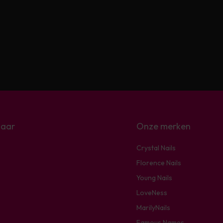
naar
Onze merken
Crystal Nails
Florence Nails
Young Nails
LoveNess
MarilyNails
Famous Names