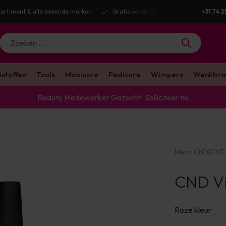
ortiment & alle bekende merken
Gratis verzending v.a. €100 excl. BTW
+31 74 2
istoffen
Tools
Manicure
Pedicure
Wimpers
Wenkbra
Beauty Medewerker Gezocht!
Solliciteer nu
Merk:
CND
|
CND 
CND Vi
Roze kleur