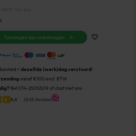
€8,97
Incl. btw
d
Toevoegen aan winkelwagen
 besteld =
dezelfde (werk)dag verstuurd
!
rzending
vanaf €100 excl. BTW
dig?
Bel 074-2505509 of chat met ons