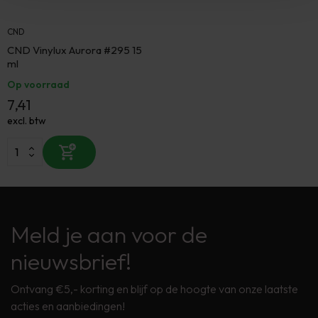
CND
CND Vinylux Aurora #295 15
ml
Op voorraad
7,41
excl. btw
Meld je aan voor de
nieuwsbrief!
Ontvang €5,- korting en blijf op de hoogte van onze laatste
acties en aanbiedingen!