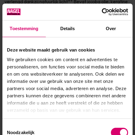
verlengd dankzij natuurlijk licht** Bevat jojoba olie, keratine
en vitamine E voor de verzorging van de nagel Dierproefvrij
& 7Free* Verkrijgbaar in 150+ fashionkleuren Ingrediënten * 7
Free: vrij van Parabenen, Form...
Toestemming
Details
Over
Toon meer
Deze website maakt gebruik van cookies
We gebruiken cookies om content en advertenties te
Product specificaties
personaliseren, om functies voor social media te bieden
en om ons websiteverkeer te analyseren. Ook delen we
EAN
639370925240
informatie over uw gebruik van onze site met onze
partners voor social media, adverteren en analyse. Deze
partners kunnen deze gegevens combineren met andere
informatie die u aan ze heeft verstrekt of die ze hebben
verzameld op basis van uw gebruik van hun services.
Toestemmingsselectie
Noodzakelijk