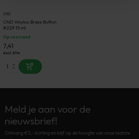
CND
CND Vinylux Brass Button
#229 15 ml
Op voorraad
7,41
excl. btw
Meld je aan voor de
nieuwsbrief!
Ontvang €5,- korting en blijf op de hoogte van onze laatste