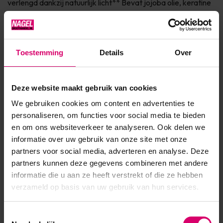
verlengd dankzij natuurlijk licht** Bevat jojoba olie, keratine
en vitamine E voor de verzorging van de nagel Dierproefvrij
& 7Free* Verkrijgbaar in 150+ fashionkleuren Ingrediënten * 7
Free: vrij van Parabenen, Form...
Toestemming
Details
Over
Toon meer
Deze website maakt gebruik van cookies
Product specificaties
We gebruiken cookies om content en advertenties te
personaliseren, om functies voor social media te bieden
EAN
639370912813
en om ons websiteverkeer te analyseren. Ook delen we
informatie over uw gebruik van onze site met onze
partners voor social media, adverteren en analyse. Deze
partners kunnen deze gegevens combineren met andere
informatie die u aan ze heeft verstrekt of die ze hebben
verzameld op basis van uw gebruik van hun services.
Toestemmingsselectie