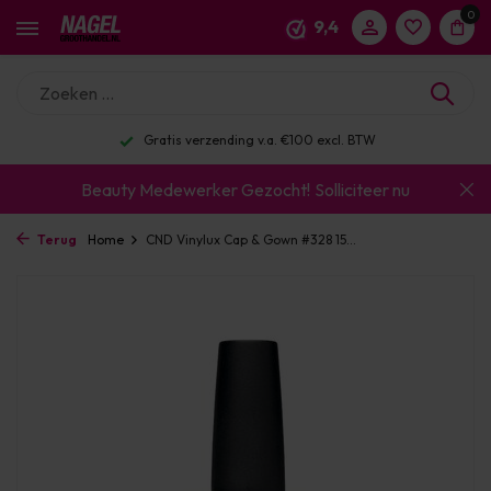
0
9,4
Gratis verzending v.a. €100 excl. BTW
Beauty Medewerker Gezocht!
Solliciteer nu
Terug
Home
CND Vinylux Cap & Gown #328 15...