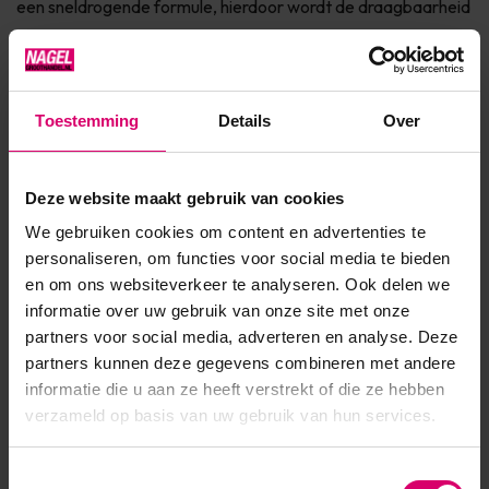
een sneldrogende formule, hierdoor wordt de draagbaarheid
verlengd dankzij natuurlijk licht** Bevat jojoba olie, keratine
en vitamine E voor de verzorging van de nagel Dierproefvrij
& 7Free* Verkrijgbaar in 150+ fashionkleurenIngrediënten* 7
Toestemming
Details
Over
Free: vrij van Parabenen, Formaldehyde, Toluen...
Toon meer
Deze website maakt gebruik van cookies
We gebruiken cookies om content en advertenties te
Product specificaties
personaliseren, om functies voor social media te bieden
en om ons websiteverkeer te analyseren. Ook delen we
EAN
639370000862
informatie over uw gebruik van onze site met onze
partners voor social media, adverteren en analyse. Deze
partners kunnen deze gegevens combineren met andere
informatie die u aan ze heeft verstrekt of die ze hebben
verzameld op basis van uw gebruik van hun services.
Toestemmingsselectie