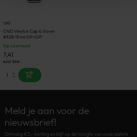
CND
CND Vinylux Cap & Gown
#328 15 ml OP=OP
Op voorraad
7,41
excl. btw
Meld je aan voor de
nieuwsbrief!
Ontvang €5,- korting en blijf op de hoogte van onze laatste