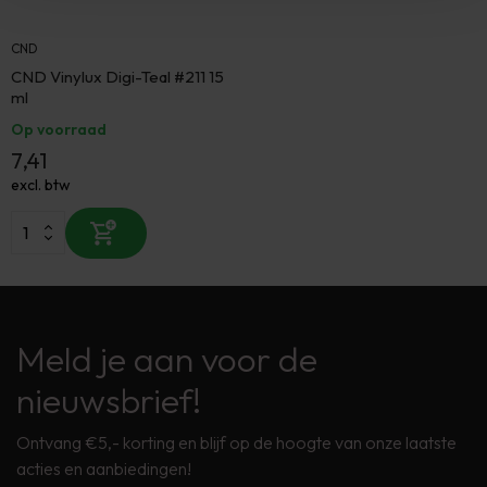
CND
CND Vinylux Digi-Teal #211 15
ml
Op voorraad
7,41
excl. btw
Meld je aan voor de
nieuwsbrief!
Ontvang €5,- korting en blijf op de hoogte van onze laatste
acties en aanbiedingen!