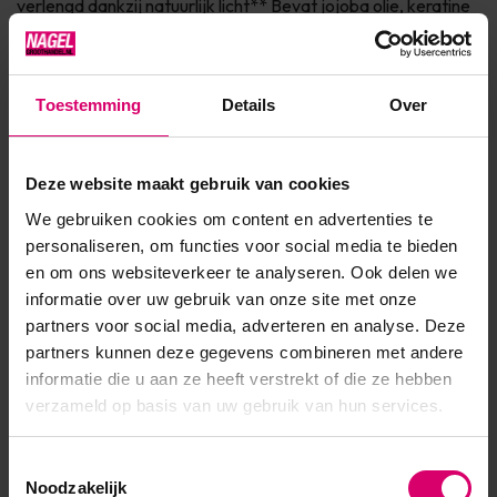
verlengd dankzij natuurlijk licht** Bevat jojoba olie, keratine
en vitamine E voor de verzorging van de nagel Dierproefvrij
& 7Free* Verkrijgbaar in 150+ fashionkleuren Ingrediënten * 7
Free: vrij van Parabenen, Form...
Toestemming
Details
Over
Toon meer
Deze website maakt gebruik van cookies
We gebruiken cookies om content en advertenties te
Product specificaties
personaliseren, om functies voor social media te bieden
en om ons websiteverkeer te analyseren. Ook delen we
EAN
639370909592
informatie over uw gebruik van onze site met onze
partners voor social media, adverteren en analyse. Deze
partners kunnen deze gegevens combineren met andere
informatie die u aan ze heeft verstrekt of die ze hebben
verzameld op basis van uw gebruik van hun services.
Toestemmingsselectie
Noodzakelijk