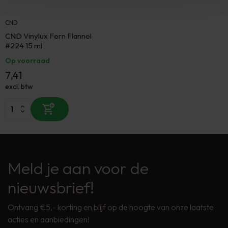
CND
CND Vinylux Fern Flannel
#224 15 ml
Op voorraad
7,41
excl. btw
Meld je aan voor de
nieuwsbrief!
Ontvang €5,- korting en blijf op de hoogte van onze laatste
acties en aanbiedingen!