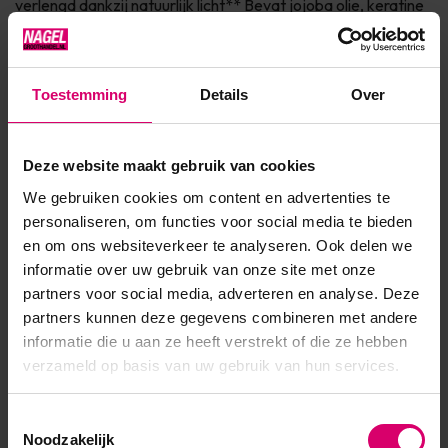
verlengd dankzij natuurlijk licht** Bevat jojoba olie, keratine
en vitamine E voor de verzorging van de nagel Dierproefvrij
& 7Free* Verkrijgbaar in 150+ fashionkleuren Ingrediënten * 7
Free: vrij van Parabenen, Form...
Toestemming
Details
Over
Toon meer
Deze website maakt gebruik van cookies
We gebruiken cookies om content en advertenties te
Product specificaties
personaliseren, om functies voor social media te bieden
en om ons websiteverkeer te analyseren. Ook delen we
EAN
639370912844
informatie over uw gebruik van onze site met onze
partners voor social media, adverteren en analyse. Deze
partners kunnen deze gegevens combineren met andere
informatie die u aan ze heeft verstrekt of die ze hebben
verzameld op basis van uw gebruik van hun services.
Toestemmingsselectie
Noodzakelijk