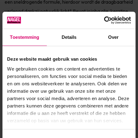
een sneldrogende formule, hierdoor wordt de draagbaarheid
verlengd dankzij natuurlijk licht* Bevat jojoba olie, keratine
en vitamine E voor de verzorging van de nagel Dierproefvrij
& 7Free Verkrijgbaar in 150+ fashionkleuren InfoVINYLUX™
Toestemming
Details
Over
is een Long Wear nagellak die maar liefst 7 da...
Toon meer
Deze website maakt gebruik van cookies
We gebruiken cookies om content en advertenties te
Product specificaties
personaliseren, om functies voor social media te bieden
en om ons websiteverkeer te analyseren. Ook delen we
EAN
639370011493
informatie over uw gebruik van onze site met onze
partners voor social media, adverteren en analyse. Deze
partners kunnen deze gegevens combineren met andere
informatie die u aan ze heeft verstrekt of die ze hebben
verzameld op basis van uw gebruik van hun services.
Toestemmingsselectie