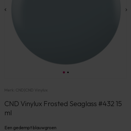
Merk:
CND
|
CND Vinylux
CND Vinylux Frosted Seaglass #432 15
ml
Een gedempt blauwgroen