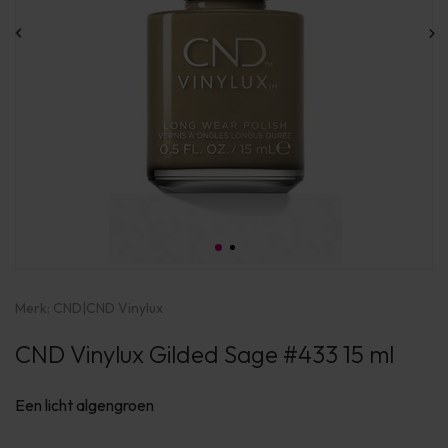
Merk:
CND
|
CND Vinylux
CND Vinylux Gilded Sage #433 15 ml
Een licht algengroen