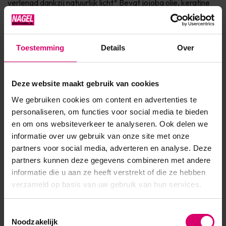
verlengd dankzij natuurlijk licht* Bevat jojoba olie, keratine
en vitamine E voor de verzorging van de nagel Dierproefvrij
& 7Free Verkrijgbaar in 150+ fashionkleuren InfoVINYLUX™
is een Long Wear nagellak die maar liefst 7 dage...
Toestemming
Details
Over
Toon meer
Deze website maakt gebruik van cookies
We gebruiken cookies om content en advertenties te
Product specificaties
personaliseren, om functies voor social media te bieden
en om ons websiteverkeer te analyseren. Ook delen we
EAN
639370011509
informatie over uw gebruik van onze site met onze
partners voor social media, adverteren en analyse. Deze
partners kunnen deze gegevens combineren met andere
informatie die u aan ze heeft verstrekt of die ze hebben
verzameld op basis van uw gebruik van hun services.
Toestemmingsselectie
Noodzakelijk