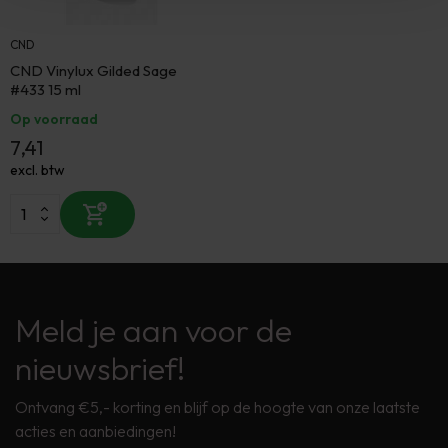
CND
CND Vinylux Gilded Sage
#433 15 ml
Op voorraad
7,41
excl. btw
Meld je aan voor de
nieuwsbrief!
Ontvang €5,- korting en blijf op de hoogte van onze laatste
acties en aanbiedingen!