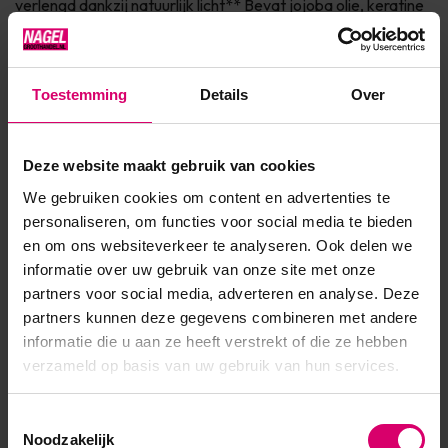
verlengd dankzij natuurlijk licht** Bevat jojoba olie, keratine
en vitamine E voor de verzorging van de nagel Dierproefvrij
& 7Free* Verkrijgbaar in 150+ fashionkleurenIngrediënten* 7
Free: vrij van Parabenen, Formaldehyde, Toluen...
Toestemming
Details
Over
Toon meer
Deze website maakt gebruik van cookies
We gebruiken cookies om content en advertenties te
Product specificaties
personaliseren, om functies voor social media te bieden
en om ons websiteverkeer te analyseren. Ook delen we
EAN
639370009421
informatie over uw gebruik van onze site met onze
partners voor social media, adverteren en analyse. Deze
partners kunnen deze gegevens combineren met andere
informatie die u aan ze heeft verstrekt of die ze hebben
verzameld op basis van uw gebruik van hun services.
Toestemmingsselectie
Noodzakelijk