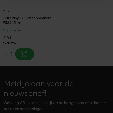
CND
CND Vinylux Glitter Sneakers
#389 15 ml
Op voorraad
7,41
excl. btw
Meld je aan voor de
nieuwsbrief!
Ontvang €5,- korting en blijf op de hoogte van onze laatste
acties en aanbiedingen!