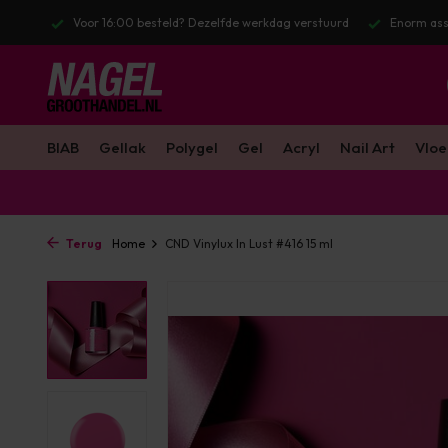
stuurd
Enorm assortiment & alle bekende merken
Gratis verzendin
BIAB
Gellak
Polygel
Gel
Acryl
Nail Art
Vloe
Terug
Home
CND Vinylux In Lust #416 15 ml