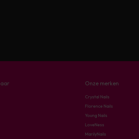
naar
Onze merken
Crystal Nails
Florence Nails
Young Nails
LoveNess
MarilyNails