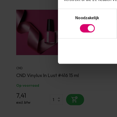
Toestemmingsselectie
Noodzakelijk
CND
CND Vinylux In Lust #416 15 ml
Op voorraad
7,41
excl. btw