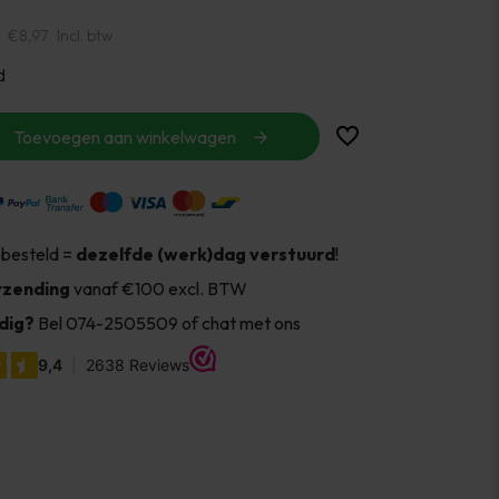
€8,97
Incl. btw
d
Toevoegen aan winkelwagen
 besteld =
dezelfde (werk)dag verstuurd
!
rzending
vanaf €100 excl. BTW
dig?
Bel 074-2505509 of chat met ons