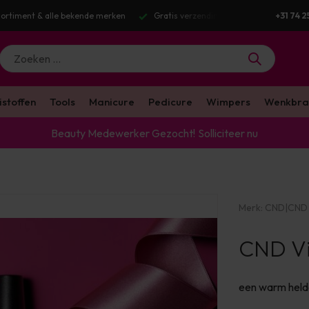
g v.a. €100 excl. BTW
Voor 16:00 besteld? Dezelfde werkdag verstuurd
+31 74 2
istoffen
Tools
Manicure
Pedicure
Wimpers
Wenkbra
Beauty Medewerker Gezocht!
Solliciteer nu
Merk:
CND
|
CND 
CND Vin
een warm helde