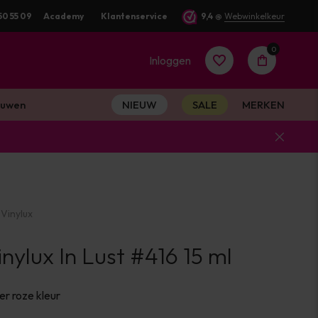
50 55 09
Academy
Klantenservice
9,4
@
Webwinkelkeur
0
Inloggen
uwen
NIEUW
SALE
MERKEN
Account
aanmaken
Vinylux
Account
ylux In Lust #416 15 ml
aanmaken
r roze kleur