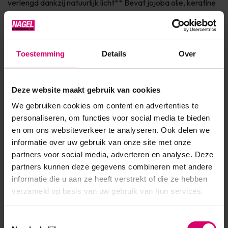
verlengd dankzij natuurlijk licht** Bevat jojoba olie, keratine
en vitamine E voor de verzorging van de nagel Dierproefvrij
& 7Free* Verkrijgbaar in 150+ fashionkleurenIngrediënten* 7
Free: vrij van Parabenen, Formaldehyde, Toluen...
Toestemming
Details
Over
Toon meer
Deze website maakt gebruik van cookies
Product specificaties
We gebruiken cookies om content en advertenties te
personaliseren, om functies voor social media te bieden
EAN
639370922218
en om ons websiteverkeer te analyseren. Ook delen we
informatie over uw gebruik van onze site met onze
partners voor social media, adverteren en analyse. Deze
partners kunnen deze gegevens combineren met andere
informatie die u aan ze heeft verstrekt of die ze hebben
verzameld op basis van uw gebruik van hun services.
Toestemmingsselectie