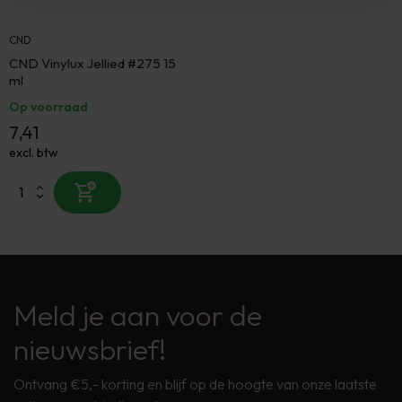
CND
CND Vinylux Jellied #275 15
ml
Op voorraad
7,41
excl. btw
Meld je aan voor de
nieuwsbrief!
Ontvang €5,- korting en blijf op de hoogte van onze laatste