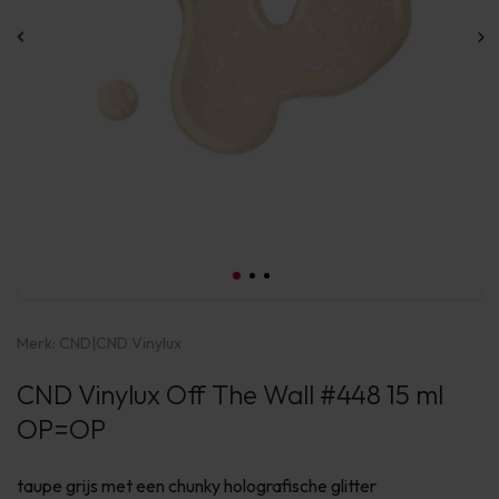
Merk:
CND
|
CND Vinylux
CND Vinylux Off The Wall #448 15 ml
OP=OP
taupe grijs met een chunky holografische glitter