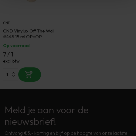
CND
CND Vinylux Off The Wall
#448 15 ml OP=OP
Op voorraad
7,41
excl. btw
Meld je aan voor de
nieuwsbrief!
Ontvang €5,- korting en blijf op de hoogte van onze laatste