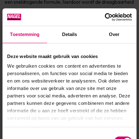
een sneldrogende formule, hierdoor wordt de draagbaarheid
verlengd dankzij natuurlijk licht** Bevat jojoba olie, keratine
en vitamine E voor de verzorging van de nagel Dierproefvrij
& 7Free* Verkrijgbaar in 150+ fashionkleuren InfoVINYLUX™
Toestemming
Details
Over
is een Long Wear nagellak die maar liefst 7 da...
Toon meer
Deze website maakt gebruik van cookies
We gebruiken cookies om content en advertenties te
Product specificaties
personaliseren, om functies voor social media te bieden
en om ons websiteverkeer te analyseren. Ook delen we
EAN
639370014456
informatie over uw gebruik van onze site met onze
partners voor social media, adverteren en analyse. Deze
partners kunnen deze gegevens combineren met andere
informatie die u aan ze heeft verstrekt of die ze hebben
verzameld op basis van uw gebruik van hun services.
Toestemmingsselectie