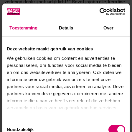
verlengd dankzij natuurlijk licht** Bevat jojoba olie, keratine
en vitamine E voor de verzorging van de nagel Dierproefvrij
& 7Free* Verkrijgbaar in 150+ fashionkleuren Ingrediënten * 7
Free: vrij van Parabenen, Form...
Toestemming
Details
Over
Toon meer
Deze website maakt gebruik van cookies
We gebruiken cookies om content en advertenties te
Product specificaties
personaliseren, om functies voor social media te bieden
en om ons websiteverkeer te analyseren. Ook delen we
EAN
639370912790
informatie over uw gebruik van onze site met onze
partners voor social media, adverteren en analyse. Deze
partners kunnen deze gegevens combineren met andere
informatie die u aan ze heeft verstrekt of die ze hebben
verzameld op basis van uw gebruik van hun services.
Toestemmingsselectie
Noodzakelijk