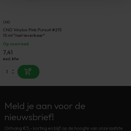
CND
CND Vinylux Pink Pursuit #215
15 ml *niet leverbaar*
Op voorraad
7,41
excl. btw
Meld je aan voor de
nieuwsbrief!
Ontvang €5,- korting en blijf op de hoogte van onze laatste