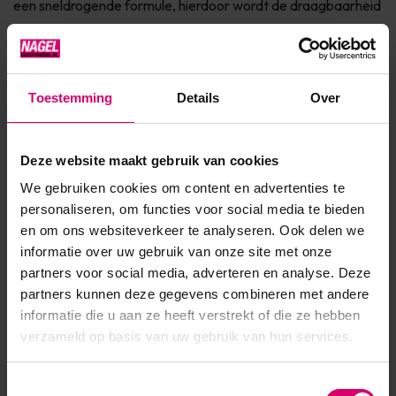
een sneldrogende formule, hierdoor wordt de draagbaarheid
verlengd dankzij natuurlijk licht** Bevat jojoba olie, keratine
en vitamine E voor de verzorging van de nagel Dierproefvrij
& 7Free* Verkrijgbaar in 150+ fashionkleuren Ingrediënten * 7
Toestemming
Details
Over
Free: vrij van Parabenen, Form...
Toon meer
Deze website maakt gebruik van cookies
We gebruiken cookies om content en advertenties te
Product specificaties
personaliseren, om functies voor social media te bieden
en om ons websiteverkeer te analyseren. Ook delen we
EAN
639370911816
informatie over uw gebruik van onze site met onze
partners voor social media, adverteren en analyse. Deze
partners kunnen deze gegevens combineren met andere
informatie die u aan ze heeft verstrekt of die ze hebben
verzameld op basis van uw gebruik van hun services.
Toestemmingsselectie