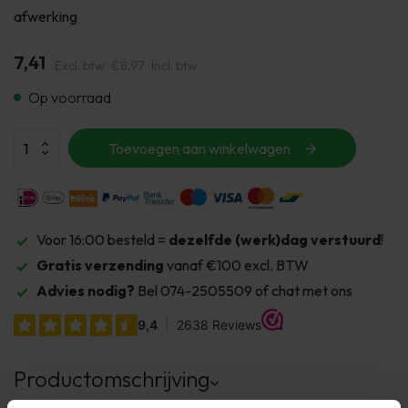
afwerking
7,41
Excl. btw
€8,97
Incl. btw
Op voorraad
Toevoegen aan winkelwagen
Voor 16:00 besteld =
dezelfde (werk)dag verstuurd
!
Gratis verzending
vanaf €100 excl. BTW
Advies nodig?
Bel 074-2505509 of chat met ons
Productomschrijving