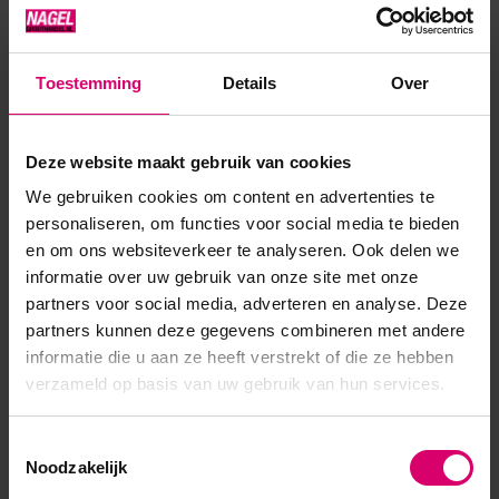
Long Wear nagellak die 7+ dagen blijft zitten Top Coat heeft
een sneldrogende formule, hierdoor wordt de draagbaarheid
verlengd dankzij natuurlijk licht* Bevat jojoba olie, keratine
Toestemming
Details
Over
en vitamine E voor de verzorging van de nagel Dierproefvrij
& 7Free Verkrijgbaar in 150+ fashionkleuren Info VINYLUX™
Deze website maakt gebruik van cookies
is een Long Wear nagellak die maar...
We gebruiken cookies om content en advertenties te
Toon meer
personaliseren, om functies voor social media te bieden
en om ons websiteverkeer te analyseren. Ook delen we
informatie over uw gebruik van onze site met onze
partners voor social media, adverteren en analyse. Deze
partners kunnen deze gegevens combineren met andere
informatie die u aan ze heeft verstrekt of die ze hebben
verzameld op basis van uw gebruik van hun services.
Toestemmingsselectie
Noodzakelijk