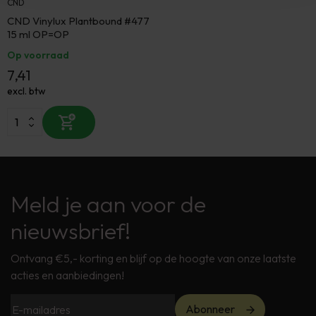
CND
CND Vinylux Plantbound #477
15 ml OP=OP
Op voorraad
7,41
excl. btw
Meld je aan voor de
nieuwsbrief!
Ontvang €5,- korting en blijf op de hoogte van onze laatste
acties en aanbiedingen!
Abonneer