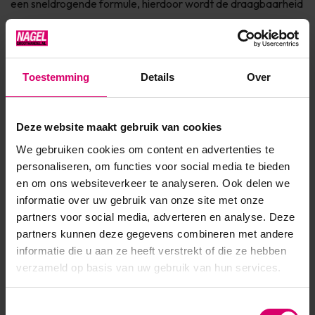
een sneldrogende formule, hierdoor wordt de draagbaarheid
verlengd dankzij natuurlijk licht** Bevat jojoba olie, keratine
en vitamine E voor de verzorging van de nagel Dierproefvrij
& 7Free* Verkrijgbaar in 150+ fashionkleuren Ingrediënten * 7
Toestemming
Details
Over
Free: vrij van Parabenen, Form...
Toon meer
Deze website maakt gebruik van cookies
We gebruiken cookies om content en advertenties te
Product specificaties
personaliseren, om functies voor social media te bieden
en om ons websiteverkeer te analyseren. Ook delen we
EAN
639370098647
informatie over uw gebruik van onze site met onze
partners voor social media, adverteren en analyse. Deze
partners kunnen deze gegevens combineren met andere
informatie die u aan ze heeft verstrekt of die ze hebben
verzameld op basis van uw gebruik van hun services.
Toestemmingsselectie