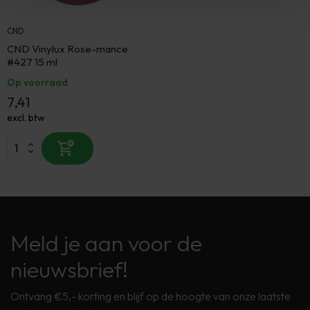
CND
CND Vinylux Rose-mance
#427 15 ml
Op voorraad
7,41
excl. btw
Meld je aan voor de
nieuwsbrief!
Ontvang €5,- korting en blijf op de hoogte van onze laatste