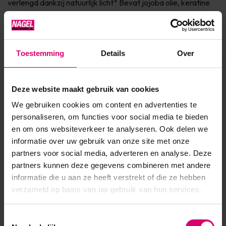
verlengd dankzij natuurlijk licht* Bevat jojoba olie, keratine
en vitamine E voor de verzorging van de nagel Dierproefvrij
& 7Free Verkrijgbaar in 150+ fashionkleuren InfoVINYLUX™
is een Long Wear nagellak die maar liefst 7 dage...
Toestemming
Details
Over
Toon meer
Deze website maakt gebruik van cookies
Product specificaties
We gebruiken cookies om content en advertenties te
personaliseren, om functies voor social media te bieden
EAN
639370011448
en om ons websiteverkeer te analyseren. Ook delen we
informatie over uw gebruik van onze site met onze
partners voor social media, adverteren en analyse. Deze
partners kunnen deze gegevens combineren met andere
informatie die u aan ze heeft verstrekt of die ze hebben
verzameld op basis van uw gebruik van hun services.
Toestemmingsselectie