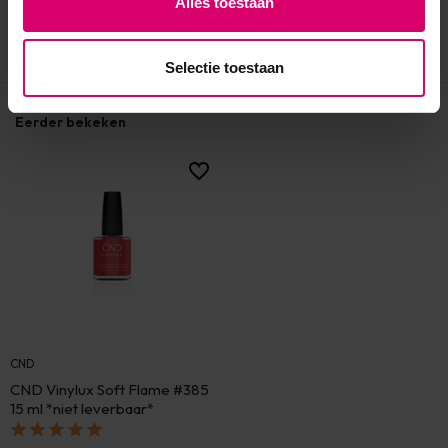
Alles toestaan
Selectie toestaan
Eerder bekeken
CND
CND Vinylux Soft Flame #385
15 ml *niet leverbaar*