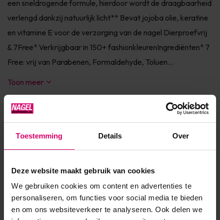
een sneldrogende formule, hierdoor wordt de draagbaarheid
verlengd dankzij natuurlijk licht** Bevat jojoba olie, keratine
en vitamine E voor de verzorging van de nagel Dierproefvrij
& 7Free* Verkrijgbaar in 150+ fashionkleurenIngrediënten* 7
Free: vrij van Parabenen, Formaldehyde, Toluen...
Toon meer
Product specificaties
Toestemming
Details
Over
EAN
639370009247
Deze website maakt gebruik van cookies
We gebruiken cookies om content en advertenties te
Reviews
personaliseren, om functies voor social media te bieden
en om ons websiteverkeer te analyseren. Ook delen we
5
/
gebaseerd op 1 reviews
5