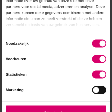
informatie over uw gebruik van onze site met onze
partners voor social media, adverteren en analyse. Deze
5
/
5
partners kunnen deze gegevens combineren met andere
Gepost door:
FD
op 14 April 2026
informatie die u aan ze heeft verstrekt of die ze hebben
verzameld op basis van uw gebruik van hun services.
mooie kleur
Schrijf je eigen review
Toestemmingsselectie
Noodzakelijk
Voorkeuren
Statistieken
Marketing