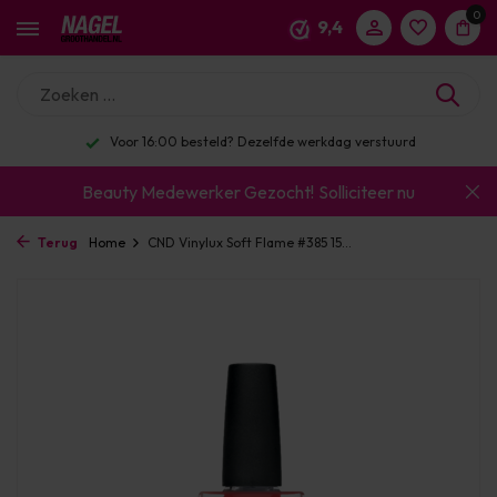
0
9,4
erstuurd
Enorm assortiment & alle bekende merk
Beauty Medewerker Gezocht!
Solliciteer nu
Terug
Home
CND Vinylux Soft Flame #385 15...