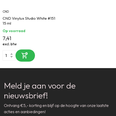
CND
CND Vinylux Studio White #151
15 ml
Op voorraad
7,41
excl. btw
Meld je aan voor de
nieuwsbrief!
Ontvang €5,- korting en blijf op de hoogte van onze laatste
acties en aanbiedingen!