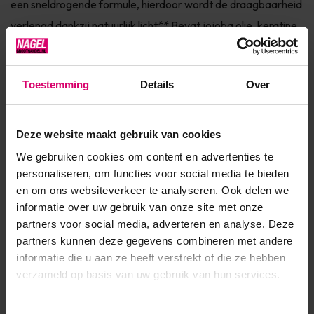
een sneldrogende formule, hierdoor wordt de draagbaarheid
verlengd dankzij natuurlijk licht** Bevat jojoba olie, keratine
en vitamine E voor de verzorging van de nagel Dierproefvrij
& 7Free* Verkrijgbaar in 150+ fashionkleuren InfoVINYLUX™
Toestemming
Details
Over
is een Long Wear nagellak die maar liefst 7 da...
Toon meer
Deze website maakt gebruik van cookies
We gebruiken cookies om content en advertenties te
Product specificaties
personaliseren, om functies voor social media te bieden
en om ons websiteverkeer te analyseren. Ook delen we
EAN
639370009841
informatie over uw gebruik van onze site met onze
partners voor social media, adverteren en analyse. Deze
partners kunnen deze gegevens combineren met andere
informatie die u aan ze heeft verstrekt of die ze hebben
verzameld op basis van uw gebruik van hun services.
Toestemmingsselectie