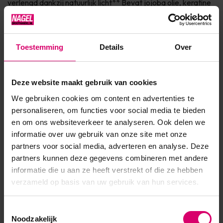
verlengd dankzij natuurlijk licht** Bevat jojoba olie, keratine
en vitamine E voor de verzorging van de nagel Dierproefvrij
& 7Free* Verkrijgbaar in 150+ fashionkleuren Ingrediënten * 7
Free: vrij van Parabenen, Form...
Toestemming
Details
Over
Toon meer
Deze website maakt gebruik van cookies
We gebruiken cookies om content en advertenties te
Product specificaties
personaliseren, om functies voor social media te bieden
en om ons websiteverkeer te analyseren. Ook delen we
EAN
639370907710
informatie over uw gebruik van onze site met onze
partners voor social media, adverteren en analyse. Deze
partners kunnen deze gegevens combineren met andere
informatie die u aan ze heeft verstrekt of die ze hebben
verzameld op basis van uw gebruik van hun services.
Toestemmingsselectie
Noodzakelijk