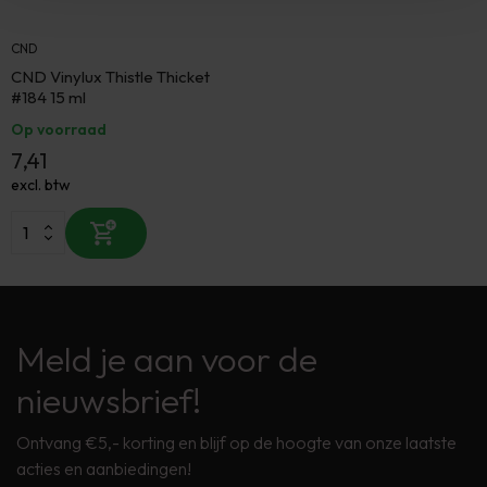
CND
CND Vinylux Thistle Thicket
#184 15 ml
Op voorraad
7,41
excl. btw
Meld je aan voor de
nieuwsbrief!
Ontvang €5,- korting en blijf op de hoogte van onze laatste
acties en aanbiedingen!