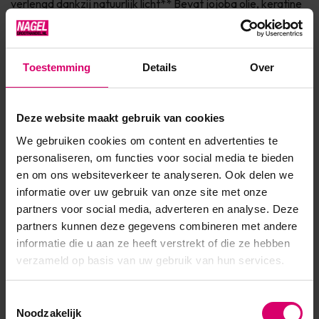
verlengd dankzij natuurlijk licht** Bevat jojoba olie, keratine
en vitamine E voor de verzorging van de nagel Dierproefvrij
& 7Free* Verkrijgbaar in 150+ fashionkleurenIngrediënten* 7
Free: vrij van Parabenen, Formaldehyde, Toluen...
Toestemming
Details
Over
Toon meer
Deze website maakt gebruik van cookies
We gebruiken cookies om content en advertenties te
Product specificaties
personaliseren, om functies voor social media te bieden
en om ons websiteverkeer te analyseren. Ook delen we
EAN
639370909585
informatie over uw gebruik van onze site met onze
partners voor social media, adverteren en analyse. Deze
partners kunnen deze gegevens combineren met andere
informatie die u aan ze heeft verstrekt of die ze hebben
verzameld op basis van uw gebruik van hun services.
Toestemmingsselectie
Noodzakelijk