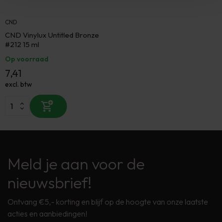
CND
CND Vinylux Untitled Bronze
#212 15 ml
Op voorraad
7,41
excl. btw
Meld je aan voor de
nieuwsbrief!
Ontvang €5,- korting en blijf op de hoogte van onze laatste
acties en aanbiedingen!