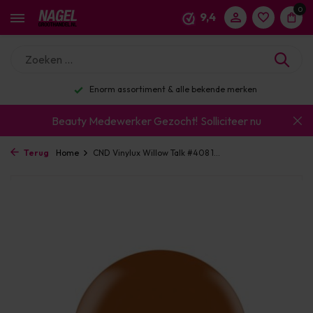
0
9,4
Enorm assortiment & alle bekende merken
Beauty Medewerker Gezocht!
Solliciteer nu
Terug
Home
CND Vinylux Willow Talk #408 1...