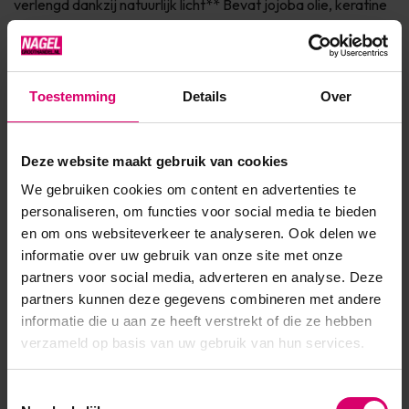
verlengd dankzij natuurlijk licht** Bevat jojoba olie, keratine
en vitamine E voor de verzorging van de nagel Dierproefvrij
& 7Free* Verkrijgbaar in 150+ fashionkleuren InfoVINYLUX™
is een Long Wear nagellak die maar liefst 7 da...
Toestemming
Details
Over
Toon meer
Deze website maakt gebruik van cookies
Product specificaties
We gebruiken cookies om content en advertenties te
personaliseren, om functies voor social media te bieden
EAN
639370011905
en om ons websiteverkeer te analyseren. Ook delen we
informatie over uw gebruik van onze site met onze
partners voor social media, adverteren en analyse. Deze
partners kunnen deze gegevens combineren met andere
informatie die u aan ze heeft verstrekt of die ze hebben
verzameld op basis van uw gebruik van hun services.
Toestemmingsselectie