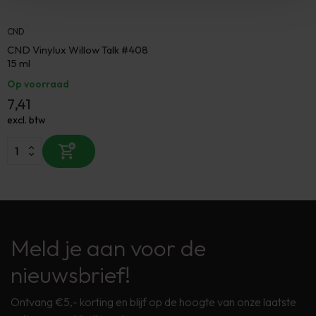
CND
CND Vinylux Willow Talk #408
15 ml
Op voorraad
7,41
excl. btw
Meld je aan voor de
nieuwsbrief!
Ontvang €5,- korting en blijf op de hoogte van onze laatste