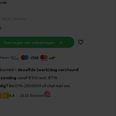
nude
€8,97
Incl. btw
d
Toevoegen aan winkelwagen
 besteld =
dezelfde (werk)dag verstuurd
!
rzending
vanaf €100 excl. BTW
dig?
Bel 074-2505509 of chat met ons