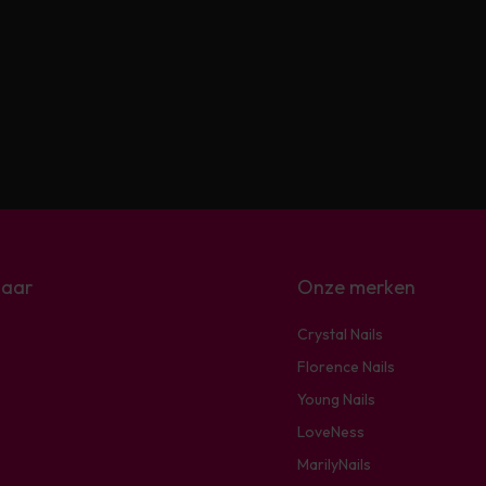
naar
Onze merken
Crystal Nails
Florence Nails
Young Nails
LoveNess
MarilyNails