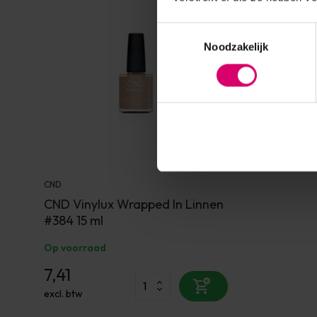
Toestemmingsselectie
Noodzakelijk
CND
CND Vinylux Wrapped In Linnen
#384 15 ml
Op voorraad
7,41
excl. btw