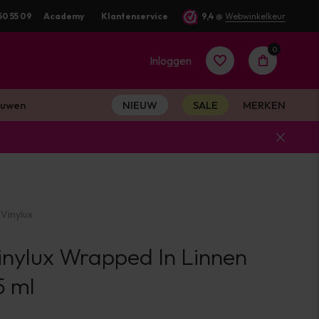
50 55 09
Academy
Klantenservice
9,4
@
Webwinkelkeur
0
Inloggen
uwen
NIEUW
SALE
MERKEN
Account
aanmaken
Vinylux
Account
nylux Wrapped In Linnen
aanmaken
5 ml