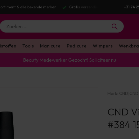
g v.a. €100 excl. BTW
Voor 16:00 besteld? Dezelfde werkdag verstuurd
+31 74 2
istoffen
Tools
Manicure
Pedicure
Wimpers
Wenkbra
Beauty Medewerker Gezocht!
Solliciteer nu
Merk:
CND
|
CND 
CND Vi
#384 1