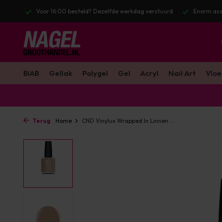
stuurd
Enorm assortiment & alle bekende merken
Gratis verzendin
BIAB
Gellak
Polygel
Gel
Acryl
Nail Art
Vloe
Terug
Home
CND Vinylux Wrapped In Linnen ...