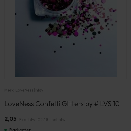
Merk:
LoveNess
|
Inlay
LoveNess Confetti Glitters by # LVS 10
2,05
Excl. btw
€2,48
Incl. btw
Backorder