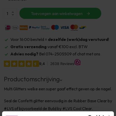
Toevoegen aan winkelwagen
Voor 16:00 besteld =
dezelfde (werk)dag verstuurd
!
Gratis verzending
vanaf €100 excl. BTW
Advies nodig?
Bel 074-2505509 of chat met ons
Productomschrijving
Multi Glitters welke een super gaaf effect geven op de nagel.
Seal de Confetti glitter eenvoudig in de Rubber Base Clear by
#LVS of bijvoorbeeld de Build by #LVS Cool Clear.