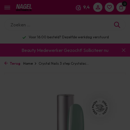
0
9,4
urd
Enorm assortiment & alle bekende merken
Beauty Medewerker Gezocht!
Solliciteer nu
Terug
Home
Crystal Nails 3 step Crystalac...