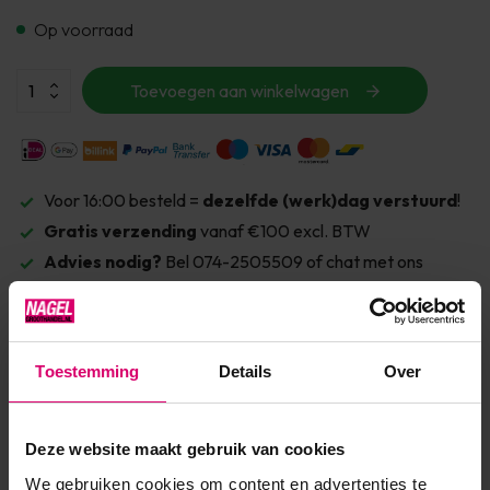
Op voorraad
Toevoegen aan winkelwagen
Voor 16:00 besteld =
dezelfde (werk)dag verstuurd
!
Gratis verzending
vanaf €100 excl. BTW
Advies nodig?
Bel 074-2505509 of chat met ons
Toestemming
Details
Over
Deze website maakt gebruik van cookies
We gebruiken cookies om content en advertenties te