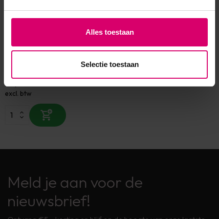
Alles toestaan
Crystal Nails
Crystal Nails 3 step Crystalac
3S248 8 ml TPO/HEMA vrij
Selectie toestaan
Op voorraad
16,00
excl. btw
Meld je aan voor de
nieuwsbrief!