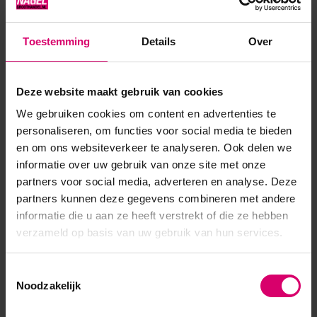
Meer romig, flexibel en afweekbaar. Uitharden in zowel UV-
of LED lamp. Uitharden: in UV-lamp gedurende 2-3 minuten,
Toestemming
Details
Over
LED in 1-2 minuten. Te gebruiken op zowel kunstnagels als
natuurli...
Deze website maakt gebruik van cookies
Toon meer
We gebruiken cookies om content en advertenties te
personaliseren, om functies voor social media te bieden
en om ons websiteverkeer te analyseren. Ook delen we
informatie over uw gebruik van onze site met onze
partners voor social media, adverteren en analyse. Deze
partners kunnen deze gegevens combineren met andere
informatie die u aan ze heeft verstrekt of die ze hebben
verzameld op basis van uw gebruik van hun services.
Toestemmingsselectie
Noodzakelijk