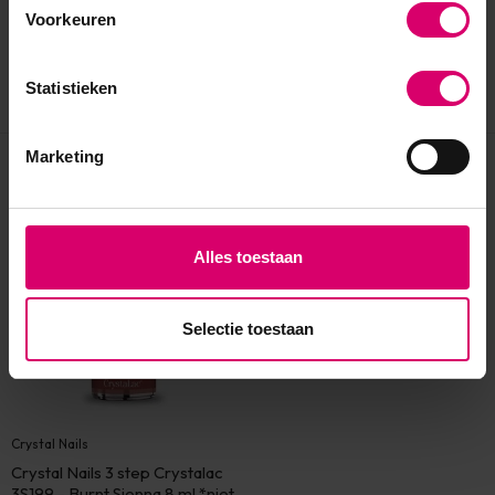
Voorkeuren
Statistieken
Marketing
Eerder bekeken
Alles toestaan
Selectie toestaan
Crystal Nails
Crystal Nails 3 step Crystalac
3S199 - Burnt Sienna 8 ml *niet