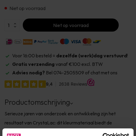
Niet op voorraad
Niet op voorraad
Voor 16:00 besteld =
dezelfde (werk)dag verstuurd
!
Gratis verzending
vanaf €100 excl. BTW
Advies nodig?
Bel 074-2505509 of chat met ons
Productomschrijving
Serieuze jaren van onderzoek en ontwikkeling zijn het
resultaat van CrystaLac: dit kleurmateriaal biedt de
duurzaamheid van gekleurde gels met het gemak van lakken.