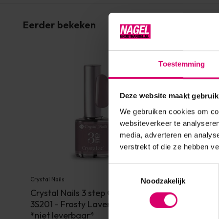
Eerder bekeken
Toestemming
Deze website maakt gebruik
We gebruiken cookies om cont
websiteverkeer te analyseren
media, adverteren en analys
verstrekt of die ze hebben v
Toestemmingsselectie
Crystal Nails
Noodzakelijk
Crystal Nails 3 step Crystalac
3S201 - Frosty Lavender 8 ml
*niet leverbaar*