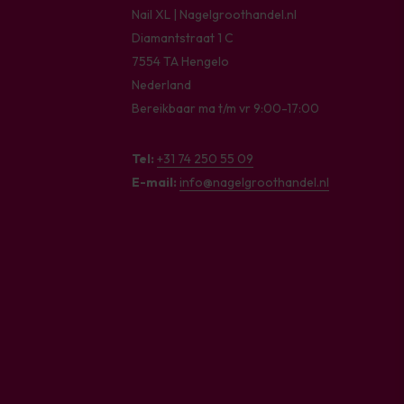
Nail XL | Nagelgroothandel.nl
Diamantstraat 1 C
7554 TA Hengelo
Nederland
Bereikbaar ma t/m vr 9:00-17:00
Tel:
+31 74 250 55 09
E-mail:
info@nagelgroothandel.nl