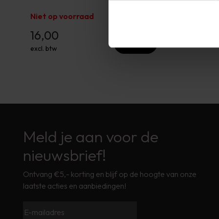
Niet op voorraad
16,00
Bekijken
excl. btw
Meld je aan voor de
nieuwsbrief!
Ontvang €5,- korting en blijf op de hoogte van onze
laatste acties en aanbiedingen!