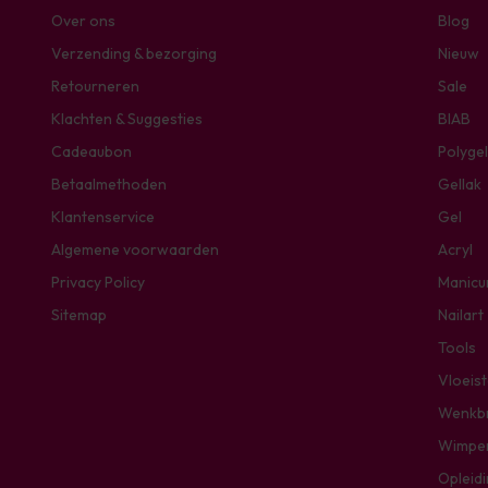
Over ons
Blog
Verzending & bezorging
Nieuw
Retourneren
Sale
Klachten & Suggesties
BIAB
Cadeaubon
Polygel
Betaalmethoden
Gellak
Klantenservice
Gel
Algemene voorwaarden
Acryl
Privacy Policy
Manicu
Sitemap
Nailart
Tools
Vloeis
Wenkb
Wimpe
Opleid