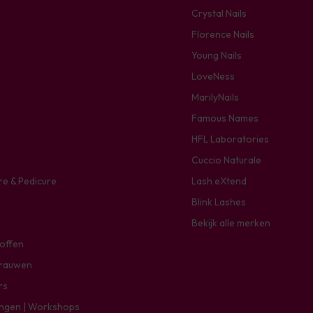
Crystal Nails
Florence Nails
Young Nails
LoveNess
MarilyNails
Famous Names
HFL Laboratories
Cuccio Naturale
re & Pedicure
Lash eXtend
Blink Lashes
Bekijk alle merken
toffen
rauwen
rs
ingen | Workshops