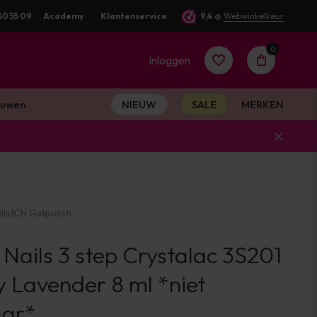
50 55 09
Voor 16:00 besteld? Dezelfde werkdag verstuurd
Academy
Klantenservice
9,4
@
Webwinkelkeur
0
Inloggen
uwen
NIEUW
SALE
MERKEN
Account
aanmaken
ils
|
CN Gelpolish
Account
 Nails 3 step Crystalac 3S201
aanmaken
y Lavender 8 ml *niet
aar*