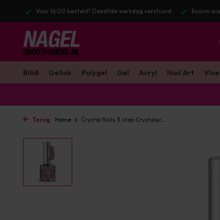
l. BTW
Voor 16:00 besteld? Dezelfde werkdag verstuurd
Enorm ass
BIAB
Gellak
Polygel
Gel
Acryl
Nail Art
Vloe
Terug
Home
Crystal Nails 3 step Crystalac...