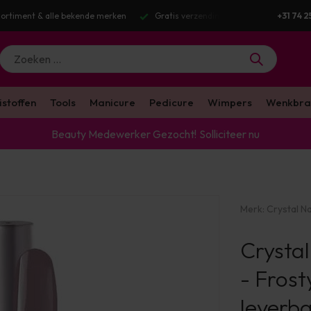
ortiment & alle bekende merken
Gratis verzending v.a. €100 excl. BTW
+31 74 2
istoffen
Tools
Manicure
Pedicure
Wimpers
Wenkbra
Beauty Medewerker Gezocht!
Solliciteer nu
Merk:
Crystal Na
Crystal
- Frost
leverb