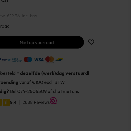
btw
€19,36
Incl. btw
rraad
Niet op voorraad
 besteld =
dezelfde (werk)dag verstuurd
!
rzending
vanaf €100 excl. BTW
dig?
Bel 074-2505509 of chat met ons