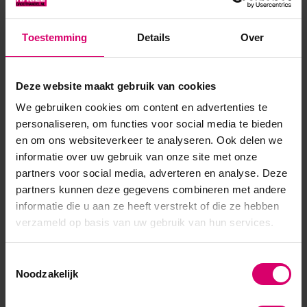
vrij✔ Veel kleuren al in 1 laag dekkend✔ Hoge kwaliteit &
pigmentatie ✔ Vegan & afweekbaar✔ Meer dan +180
Toestemming
Details
Over
kleuren & effecten✔ Kies hier jouw topcoats voor d...
Toon meer
Deze website maakt gebruik van cookies
We gebruiken cookies om content en advertenties te
personaliseren, om functies voor social media te bieden
en om ons websiteverkeer te analyseren. Ook delen we
informatie over uw gebruik van onze site met onze
partners voor social media, adverteren en analyse. Deze
partners kunnen deze gegevens combineren met andere
informatie die u aan ze heeft verstrekt of die ze hebben
verzameld op basis van uw gebruik van hun services.
Toestemmingsselectie
Noodzakelijk