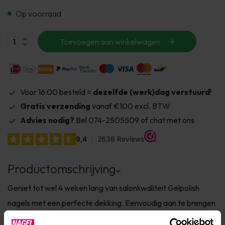
Op voorraad
Toevoegen aan winkelwagen
Voor 16:00 besteld =
dezelfde (werk)dag verstuurd
!
Gratis verzending
vanaf €100 excl. BTW
Advies nodig?
Bel 074-2505509 of chat met ons
Productomschrijving
Geniet tot wel 4 weken lang van salonkwaliteit Gelpolish
nagels met een perfecte dekking. Eenvoudig aan te brengen
als nagellak, maar met de duurzaamheid van gel. ✔ TPO-