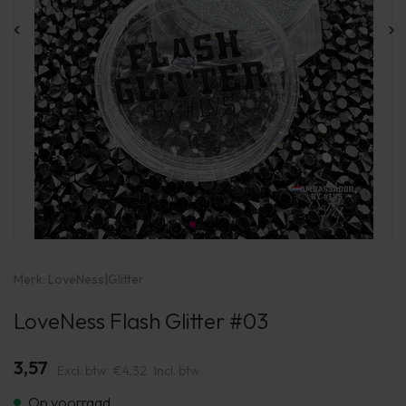
Merk:
LoveNess
|
Glitter
LoveNess Flash Glitter #03
3,57
Excl. btw
€4,32
Incl. btw
Op voorraad