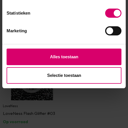
Statistieken
Marketing
Eerder bekeken
Alles toestaan
Selectie toestaan
LoveNess
LoveNess Flash Glitter #03
Op voorraad