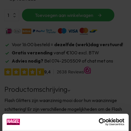
Toevoegen aan winkelwagen
Voor 16:00 besteld =
dezelfde (werk)dag verstuurd
!
Gratis verzending
vanaf €100 excl. BTW
Advies nodig?
Bel 074-2505509 of chat met ons
Productomschrijving
Flash Glitters zijn waanzinnig mooi door hun waanzinnige
schittering! Er zijn verschillende mogelijkheden om de Flash
glitters toe te passen met verschillende super gave
effecten!We helpen je graag met onderstaande