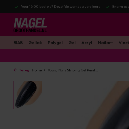
stuurd
Enorm assortiment & alle bekende merken
Gratis verzendin
BIAB
Gellak
Polygel
Gel
Acryl
Nailart
Vloei
Terug
Home
Young Nails Striping Gel Paint...