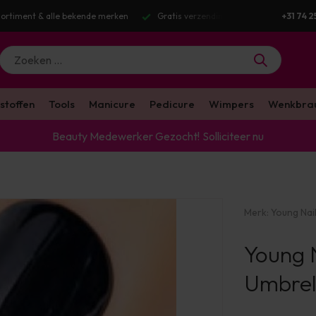
g v.a. €100 excl. BTW
Voor 16:00 besteld? Dezelfde werkdag verstuurd
+31 74 2
stoffen
Tools
Manicure
Pedicure
Wimpers
Wenkbra
Beauty Medewerker Gezocht!
Solliciteer nu
Merk:
Young Nai
Young N
Umbrel