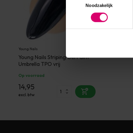
Noodzakelijk
Young Nails
Young Nails Striping Gel Paint
Umbrella TPO vrij
Op voorraad
14,95
excl. btw