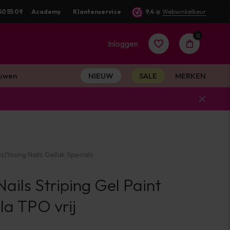
50 55 09
Academy
Klantenservice
9,4
@
Webwinkelkeur
0
Inloggen
uwen
NIEUW
SALE
MERKEN
Account
aanmaken
ls
|
Young Nails Gellak Specials
Account
ails Striping Gel Paint
aanmaken
la TPO vrij