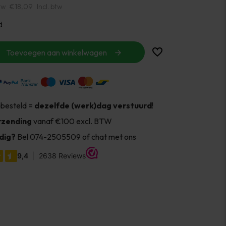
tw
€18,09
Incl. btw
d
Toevoegen aan winkelwagen
 besteld =
dezelfde (werk)dag verstuurd
!
rzending
vanaf €100 excl. BTW
dig?
Bel 074-2505509 of chat met ons