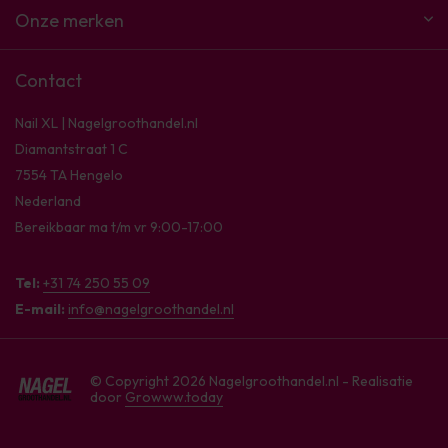
Onze merken
Contact
Nail XL | Nagelgroothandel.nl
Diamantstraat 1 C
7554 TA Hengelo
Nederland
Bereikbaar ma t/m vr 9:00-17:00
Tel:
+31 74 250 55 09
E-mail:
info@nagelgroothandel.nl
© Copyright 2026 Nagelgroothandel.nl - Realisatie
door
Growww.today