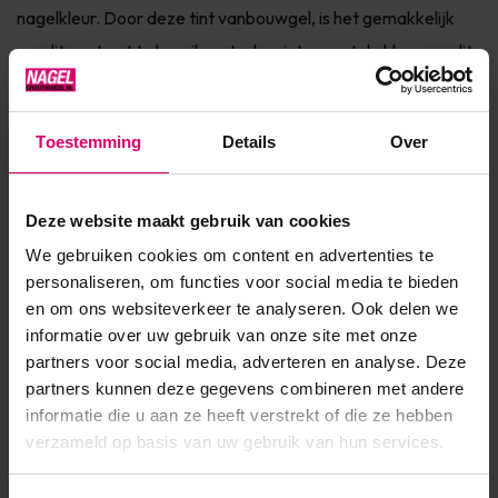
nagelkleur. Door deze tint vanbouwgel, is het gemakkelijk
om dit contrast te bereiken. In de winter past de kleur vandit
product bij de lichtere en meer vervaagde huid. In het geval...
Toon meer
Toestemming
Details
Over
Product specificaties
Deze website maakt gebruik van cookies
We gebruiken cookies om content en advertenties te
Artikelnummer
47594
personaliseren, om functies voor social media te bieden
SKU
600933
en om ons websiteverkeer te analyseren. Ook delen we
informatie over uw gebruik van onze site met onze
partners voor social media, adverteren en analyse. Deze
partners kunnen deze gegevens combineren met andere
informatie die u aan ze heeft verstrekt of die ze hebben
verzameld op basis van uw gebruik van hun services.