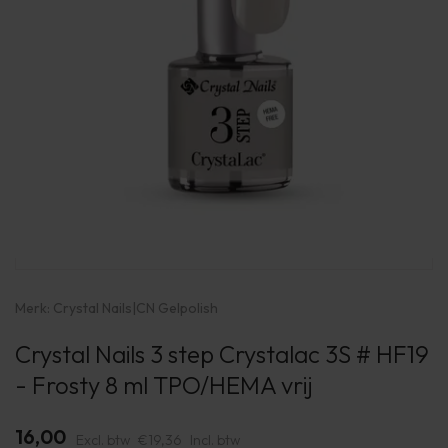
Merk:
Crystal Nails
|
CN Gelpolish
Crystal Nails 3 step Crystalac 3S # HF19
- Frosty 8 ml TPO/HEMA vrij
16,00
Excl. btw
€19,36
Incl. btw