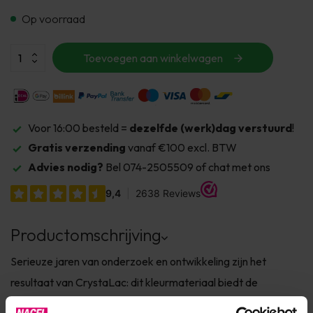
Op voorraad
Toevoegen aan winkelwagen
Voor 16:00 besteld =
dezelfde (werk)dag verstuurd
!
Gratis verzending
vanaf €100 excl. BTW
Advies nodig?
Bel 074-2505509 of chat met ons
Productomschrijving
Serieuze jaren van onderzoek en ontwikkeling zijn het
resultaat van CrystaLac: dit kleurmateriaal biedt de
duurzaamheid van gekleurde gels met het gemak van lakken.