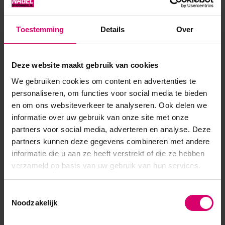
Meer romig, flexibel en afweekbaar. Uitharden in zowel UV-
of LED lamp. Uitharden: in UV-lamp gedurende 2-3 minuten,
Toestemming
Details
Over
LED in 1-2 minuten. Te gebruiken op zowel kunstnagels als
natuurli...
Deze website maakt gebruik van cookies
Toon meer
We gebruiken cookies om content en advertenties te
personaliseren, om functies voor social media te bieden
en om ons websiteverkeer te analyseren. Ook delen we
informatie over uw gebruik van onze site met onze
partners voor social media, adverteren en analyse. Deze
partners kunnen deze gegevens combineren met andere
informatie die u aan ze heeft verstrekt of die ze hebben
verzameld op basis van uw gebruik van hun services.
Toestemmingsselectie
Noodzakelijk