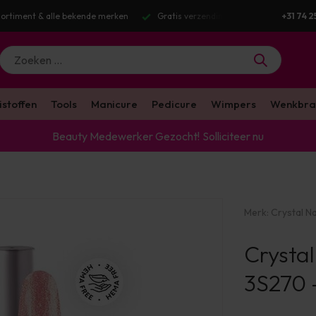
 bekende merken
Gratis verzending v.a. €100 excl. BTW
Voor 16:00 
+31 74 2
istoffen
Tools
Manicure
Pedicure
Wimpers
Wenkbra
Beauty Medewerker Gezocht!
Solliciteer nu
Merk:
Crystal Na
Crystal
3S270 