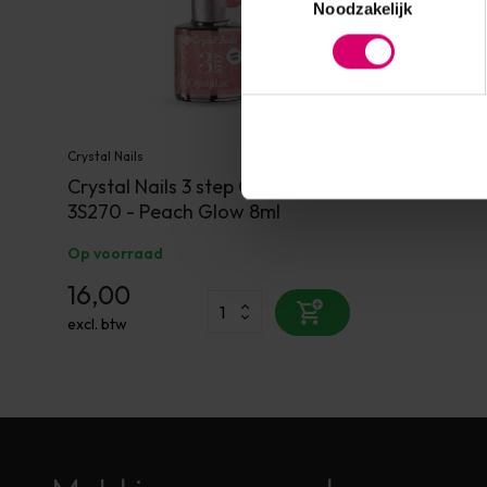
Noodzakelijk
Crystal Nails
Crystal Nails 3 step Crystalac
3S270 - Peach Glow 8ml
Op voorraad
16,00
excl. btw