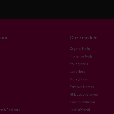
naar
Onze merken
Crystal Nails
Florence Nails
Young Nails
LoveNess
MarilyNails
Famous Names
HFL Laboratories
Cuccio Naturale
re & Pedicure
Lash eXtend