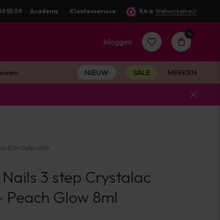
besteld? Dezelfde werkdag verstuurd
50 55 09
Academy
Klantenservice
9,4
@
Webwinkelkeur
0
Inloggen
uwen
NIEUW
SALE
MERKEN
Account
aanmaken
ils
|
CN Gelpolish
Account
 Nails 3 step Crystalac
aanmaken
- Peach Glow 8ml