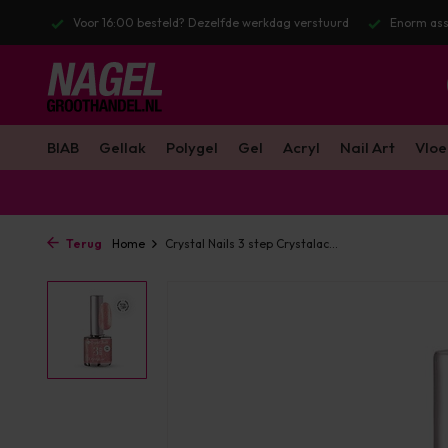
r 16:00 besteld? Dezelfde werkdag verstuurd
Enorm assortiment & alle
BIAB
Gellak
Polygel
Gel
Acryl
Nail Art
Vloe
Terug
Home
Crystal Nails 3 step Crystalac...