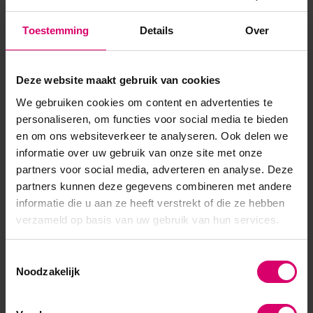
de perfecte keuze voor elke stemming. 3S271 Marina/
Toestemming
Details
Over
Lagoon Blue – een frisse, heldere blauwe tint geïnspireerd op
de lichtheid van de zomerhemel en de verfrissende ...
Deze website maakt gebruik van cookies
Toon meer
We gebruiken cookies om content en advertenties te
personaliseren, om functies voor social media te bieden
en om ons websiteverkeer te analyseren. Ook delen we
informatie over uw gebruik van onze site met onze
partners voor social media, adverteren en analyse. Deze
partners kunnen deze gegevens combineren met andere
informatie die u aan ze heeft verstrekt of die ze hebben
verzameld op basis van uw gebruik van hun services.
Toestemmingsselectie
Noodzakelijk