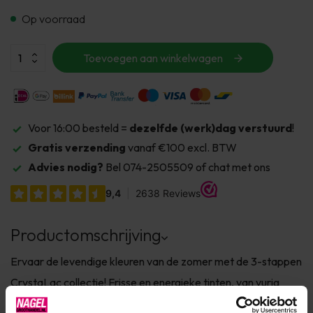
Op voorraad
Toevoegen aan winkelwagen
Voor 16:00 besteld =
dezelfde (werk)dag verstuurd
!
Gratis verzending
vanaf €100 excl. BTW
Advies nodig?
Bel 074-2505509 of chat met ons
Productomschrijving
Ervaar de levendige kleuren van de zomer met de 3-stappen
CrystaLac collectie! Frisse en energieke tinten, van vurig
koraal en speels roze tot dieppaars en verfrissend blauw –