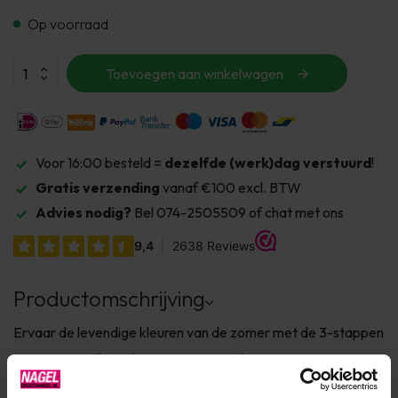
Op voorraad
Toevoegen aan winkelwagen
Voor 16:00 besteld =
dezelfde (werk)dag verstuurd
!
Gratis verzending
vanaf €100 excl. BTW
Advies nodig?
Bel 074-2505509 of chat met ons
Productomschrijving
Ervaar de levendige kleuren van de zomer met de 3-stappen
CrystaLac collectie! Frisse en energieke tinten, van vurig
koraal en speels roze tot dieppaars en verfrissend blauw –