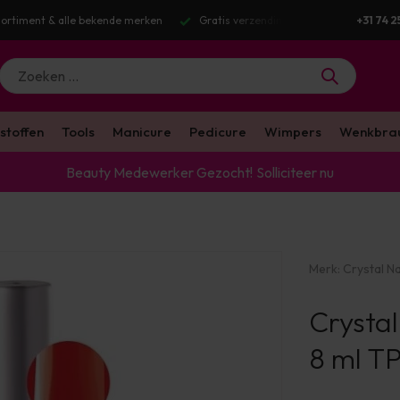
ortiment & alle bekende merken
Gratis verzending v.a. €100 excl. BTW
+31 74 2
stoffen
Tools
Manicure
Pedicure
Wimpers
Wenkbra
Beauty Medewerker Gezocht!
Solliciteer nu
Merk:
Crystal Na
Crystal
8 ml T