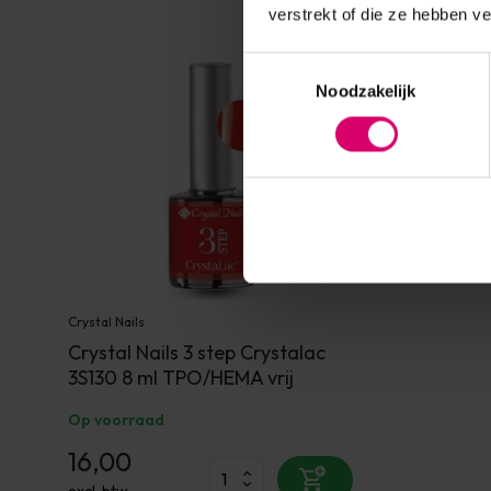
verstrekt of die ze hebben v
Toestemmingsselectie
Noodzakelijk
Crystal Nails
Crystal Nails 3 step Crystalac
3S130 8 ml TPO/HEMA vrij
Op voorraad
16,00
excl. btw