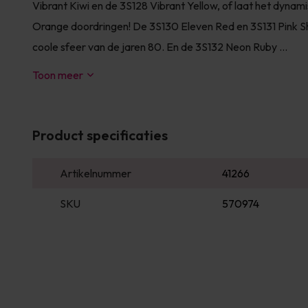
Vibrant Kiwi en de 3S128 Vibrant Yellow, of laat het d
Orange doordringen! De 3S130 Eleven Red en 3S131 Pink Sh
coole sfeer van de jaren 80. En de 3S132 Neon Ruby ...
Toon meer
Product specificaties
Artikelnummer
41266
SKU
570974