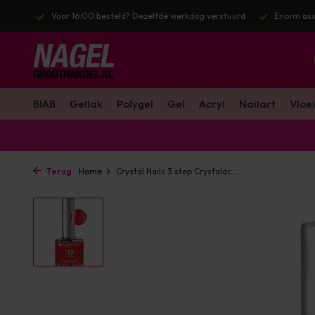
l. BTW
Voor 16:00 besteld? Dezelfde werkdag verstuurd
Enorm ass
BIAB
Gellak
Polygel
Gel
Acryl
Nailart
Vloei
Terug
Home
Crystal Nails 3 step Crystalac...