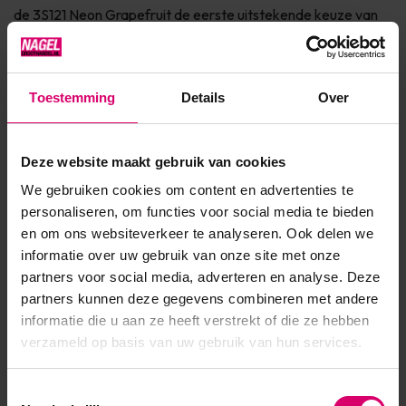
de 3S121 Neon Grapefruit de eerste uitstekende keuze van
het seizoen zal zijn. Eindelijk komen de “hete stralen” van de
3S122 Sun tevoorschijn en verwarmen de harten...
Toestemming
Details
Over
Toon meer
Deze website maakt gebruik van cookies
Product specificaties
We gebruiken cookies om content en advertenties te
Artikelnummer
43384
personaliseren, om functies voor social media te bieden
en om ons websiteverkeer te analyseren. Ook delen we
SKU
582537
informatie over uw gebruik van onze site met onze
partners voor social media, adverteren en analyse. Deze
partners kunnen deze gegevens combineren met andere
informatie die u aan ze heeft verstrekt of die ze hebben
verzameld op basis van uw gebruik van hun services.
Toestemmingsselectie