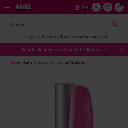
0
9,4
Voor 16:00 besteld? Dezelfde werkdag verstuurd
Beauty Medewerker Gezocht!
Solliciteer nu
Terug
Home
Crystal Nails 3 step Crystalac...