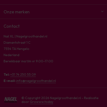
Onze merken
Contact
Nail XL | Nagelgroothandel.nl
Diamantstraat 1 C
7554 TA Hengelo
Nederland
Bereikbaar ma t/m vr 9:00-17:00
Tel:
+31 74 250 55 09
E-mail:
info@nagelgroothandel.nl
© Copyright 2026 Nagelgroothandel.nl - Realisatie
door
Growww.today