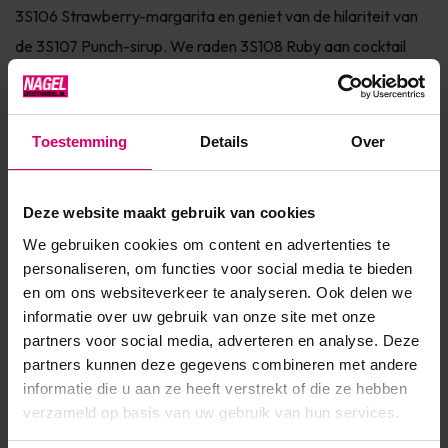
3S106 Strawberry-margarita en geniet van de hilariteit van
de 3S107 Punch-sirup. We raden 3S108 Ruby aan cocktail
tegen hitte. Serieuze jaren van onderzoek en ontwikkeling
zijn het result...
Toestemming
Details
Over
Toon meer
Product specificaties
Deze website maakt gebruik van cookies
We gebruiken cookies om content en advertenties te
Artikelnummer
49009
personaliseren, om functies voor social media te bieden
en om ons websiteverkeer te analyseren. Ook delen we
SKU
603681
informatie over uw gebruik van onze site met onze
partners voor social media, adverteren en analyse. Deze
partners kunnen deze gegevens combineren met andere
informatie die u aan ze heeft verstrekt of die ze hebben
verzameld op basis van uw gebruik van hun services.