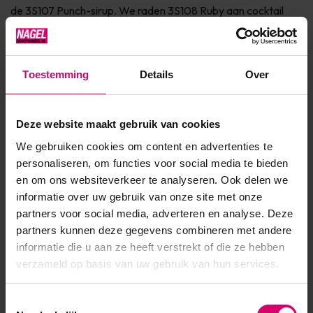
de 3S107 Punch-sirup. We raden 3S108 Ruby aan cocktail
tegen hitte. Serieuze jaren van onderzoek en ontwikkeling
zijn het result...
Toestemming
Details
Over
Toon meer
Deze website maakt gebruik van cookies
Product specificaties
We gebruiken cookies om content en advertenties te
Artikelnummer
51160
personaliseren, om functies voor social media te bieden
en om ons websiteverkeer te analyseren. Ook delen we
SKU
607071
informatie over uw gebruik van onze site met onze
partners voor social media, adverteren en analyse. Deze
partners kunnen deze gegevens combineren met andere
informatie die u aan ze heeft verstrekt of die ze hebben
verzameld op basis van uw gebruik van hun services.
Toestemmingsselectie