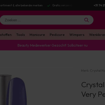
g v.a. €100 excl. BTW
Voor 16:00 besteld? Dezelfde werkdag verstuurd
+31 74 2
stoffen
Tools
Manicure
Pedicure
Wimpers
Wenkbra
Beauty Medewerker Gezocht!
Solliciteer nu
Merk:
Crystal Na
Crystal
Very Pe