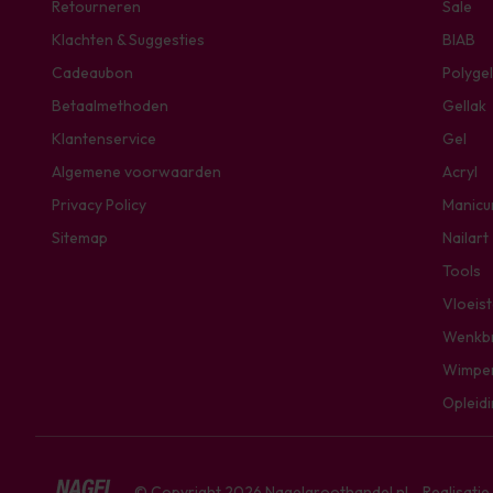
Retourneren
Sale
Klachten & Suggesties
BIAB
Cadeaubon
Polygel
Betaalmethoden
Gellak
Klantenservice
Gel
Algemene voorwaarden
Acryl
Privacy Policy
Manicu
Sitemap
Nailart
Tools
Vloeis
Wenkb
Wimpe
Opleid
© Copyright 2026 Nagelgroothandel.nl - Realisati