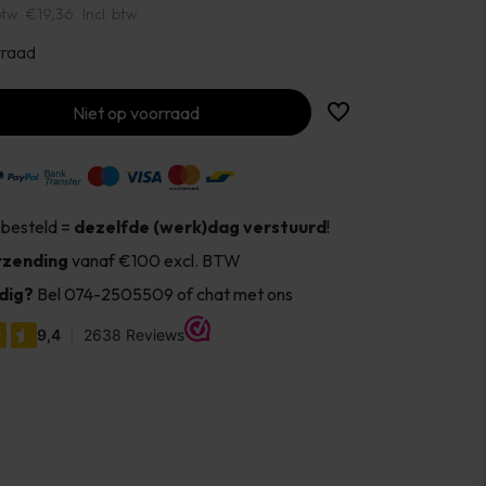
btw
€19,36
Incl. btw
rraad
Niet op voorraad
 besteld =
dezelfde (werk)dag verstuurd
!
rzending
vanaf €100 excl. BTW
dig?
Bel 074-2505509 of chat met ons