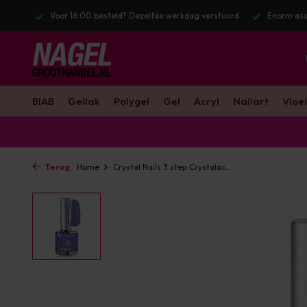
stuurd
Enorm assortiment & alle bekende merken
Gratis verzendin
BIAB
Gellak
Polygel
Gel
Acryl
Nailart
Vloei
Terug
Home
Crystal Nails 3 step Crystalac...