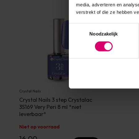
media, adverteren en analys
verstrekt of die ze hebben v
Toestemmingsselectie
Noodzakelijk
Crystal Nails
Crystal Nails 3 step Crystalac
3S169 Very Peri 8 ml *niet
leverbaar*
Niet op voorraad
16,00