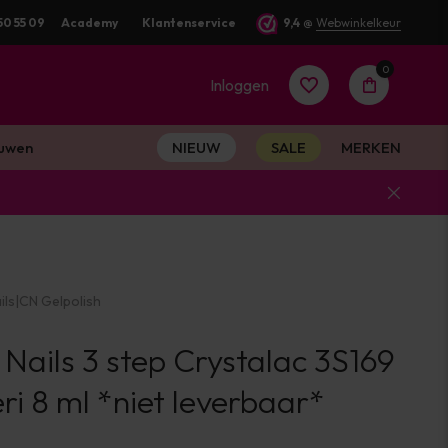
50 55 09
Academy
Klantenservice
9,4
@
Webwinkelkeur
0
Inloggen
uwen
NIEUW
SALE
MERKEN
Account
aanmaken
ils
|
CN Gelpolish
Account
 Nails 3 step Crystalac 3S169
aanmaken
ri 8 ml *niet leverbaar*