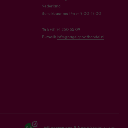
Nederland
Bereikbaar ma t/m vr 9:00-17:00
Tel:
+31 74 250 55 09
E-mail:
info@nagelgroothandel.nl
9,4
Wij scoren een
9,4
op