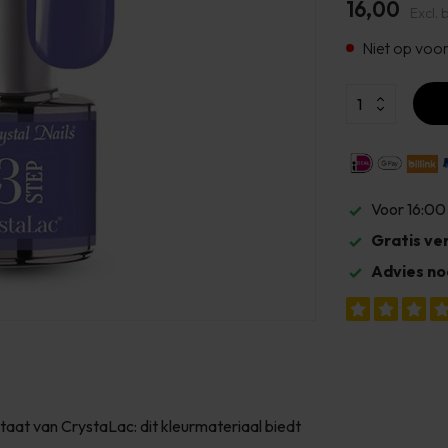
16,00
Excl. 
Niet op voo
Voor 16:00
Gratis ve
Advies no
ltaat van CrystaLac: dit kleurmateriaal biedt