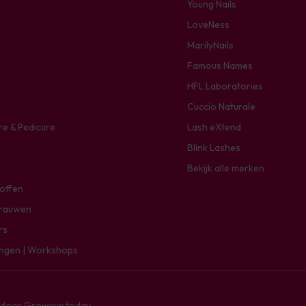
Young Nails
LoveNess
MarilyNails
Famous Names
HFL Laboratories
Cuccio Naturale
re & Pedicure
Lash eXtend
Blink Lashes
Bekijk alle merken
toffen
rauwen
rs
ingen | Workshops
e door
Growww.today